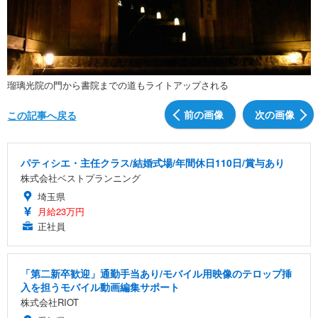
瑠璃光院の門から書院までの道もライトアップされる
前の画像
次の画像
この記事へ戻る
パティシエ・主任クラス/結婚式場/年間休日110日/賞与あり
株式会社ベストプランニング
埼玉県
月給23万円
正社員
「第二新卒歓迎」通勤手当あり/モバイル用映像のテロップ挿
入を担うモバイル動画編集サポート
株式会社RIOT