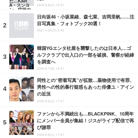
2026.8.8(土) 15:47
日向坂46・小坂菜緒、森七菜、吉岡里帆……注
目写真集・フォトブック20選！
2021.4.25(日) 9:45
韓国YGエンタ社屋を襲撃したのは日本人…ゴ
ルフクラブで出入口の一部を破損、警察が経緯
を調査へ
2026.8.7(金) 18:47
同性との“密着写真”が拡散…薬物使用で有罪、
男性への性的暴行疑惑もあった俳優ユ・アイン
の近況
2026.8.8(土) 17:47
ファンから不満続出も…BLACKPINK、10周年
にメンバー全員が集結！ジスがライブ配信で再
び謝罪
2026.8.8(土) 17:47