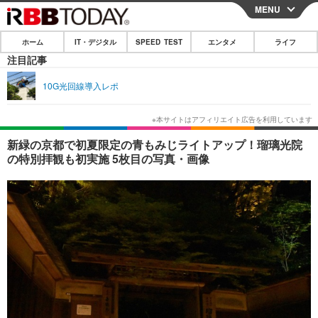
MENU
CLOSE
ホーム
IT・デジタル
SPEED TEST
エンタメ
ライフ
ホーム
注目記事
IT・デジタル
10G光回線導入レポ
IT・デジタルTOP
スマートフォン
SPEED TEST
ネタ
ガジェット・ツール
エンタメ
新緑の京都で初夏限定の青もみじライトアップ！瑠璃光院
の特別拝観も初実施 5枚目の写真・画像
ショッピング
その他
エンタメTOP
映画・ドラマ
ライフ
韓流・K-POP
韓国・芸能
ライフTOP
グルメ
リリース一覧
音楽
スポーツ
ペット
ショッピング
プッシュ通知の停止方法
グラビア
ブログ
その他
ショッピング
その他