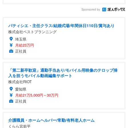
Sponsored by
パティシエ・主任クラス/結婚式場/年間休日110日/賞与あり
株式会社ベストプランニング
埼玉県
月給23万円
正社員
「第二新卒歓迎」通勤手当あり/モバイル用映像のテロップ挿
入を担うモバイル動画編集サポート
株式会社RIOT
愛知県
月給21万5,000円～30万円
正社員
介護職員・ホームヘルパー/常勤/有料老人ホーム
くらら宮前平