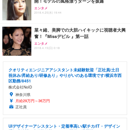
開！モデルの風格漂うターンを披露
エンタメ
2018.4.25(水) 19:44
菜々緒、美脚での大胆ハイキックに視聴者大興
奮！『Missデビル 』第一話
エンタメ
2018.4.15(日) 0:18
クオリティエンジニアアシスタント未経験歓迎「正社員/土日
祝休み/昇給あり/研修あり」やりがいのある環境です/横浜市西
区勤務/8451
株式会社NoID
神奈川県
月給29万円～36万円
正社員
UIデザイナーアシスタント・定着率高い/駅チカ/IT・デザイン