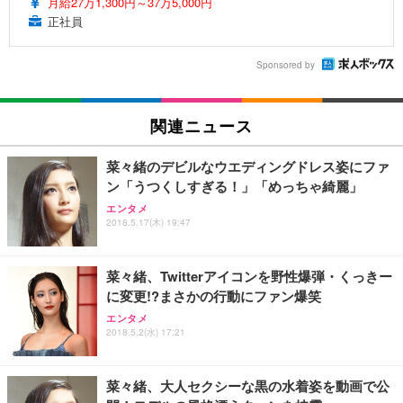
月給27万1,300円～37万5,000円
正社員
Sponsored by
関連ニュース
菜々緒のデビルなウエディングドレス姿にファ
ン「うつくしすぎる！」「めっちゃ綺麗」
エンタメ
2018.5.17(木) 19:47
菜々緒、Twitterアイコンを野性爆弾・くっきー
に変更!?まさかの行動にファン爆笑
エンタメ
2018.5.2(水) 17:21
菜々緒、大人セクシーな黒の水着姿を動画で公