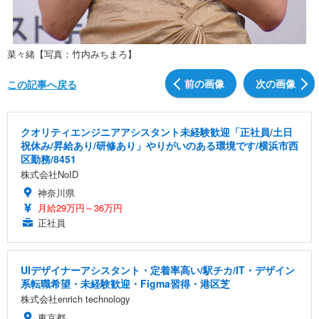
菜々緒【写真：竹内みちまろ】
前の画像
次の画像
この記事へ戻る
クオリティエンジニアアシスタント未経験歓迎「正社員/土日
祝休み/昇給あり/研修あり」やりがいのある環境です/横浜市西
区勤務/8451
株式会社NoID
神奈川県
月給29万円～36万円
正社員
UIデザイナーアシスタント・定着率高い/駅チカ/IT・デザイン
系転職希望・未経験歓迎・Figma習得・港区芝
株式会社enrich technology
東京都