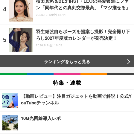
横田真悠＆BE:FIRST・LEOの熱愛報道にファ
ン「同年代との真剣交際最高」「マジ推せる」
2025.12.12(金) 18:44
羽生結弦自らポーズを提案し撮影！完全撮り下
ろし2027年度版カレンダーが発売決定！
2026.8.7(金) 16:03
ランキングをもっと見る
特集・連載
【動画レビュー】注目ガジェットを動画で解説！公式Y
ouTubeチャンネル
10G光回線導入レポ