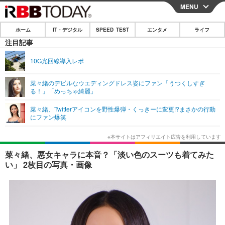
MENU
CLOSE
ホーム
IT・デジタル
SPEED TEST
エンタメ
ライフ
ホーム
注目記事
IT・デジタル
10G光回線導入レポ
IT・デジタルTOP
スマートフォン
SPEED TEST
菜々緒のデビルなウエディングドレス姿にファン「うつくしすぎ
る！」「めっちゃ綺麗」
ネタ
ガジェット・ツール
エンタメ
菜々緒、Twitterアイコンを野性爆弾・くっきーに変更!?まさかの行動
ショッピング
その他
にファン爆笑
エンタメTOP
映画・ドラマ
ライフ
韓流・K-POP
韓国・芸能
ライフTOP
グルメ
リリース一覧
菜々緒、悪女キャラに本音？「淡い色のスーツも着てみた
音楽
スポーツ
ペット
ショッピング
い」 2枚目の写真・画像
プッシュ通知の停止方法
グラビア
ブログ
その他
ショッピング
その他