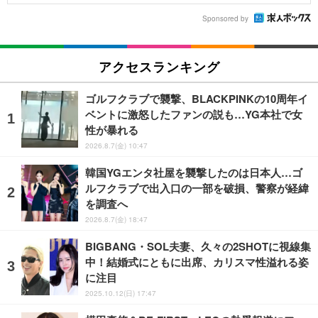
Sponsored by
アクセスランキング
ゴルフクラブで襲撃、BLACKPINKの10周年イ
ベントに激怒したファンの説も…YG本社で女
性が暴れる
2026.8.7(金) 10:47
韓国YGエンタ社屋を襲撃したのは日本人…ゴ
ルフクラブで出入口の一部を破損、警察が経緯
を調査へ
2026.8.7(金) 18:47
BIGBANG・SOL夫妻、久々の2SHOTに視線集
中！結婚式にともに出席、カリスマ性溢れる姿
に注目
2025.10.12(日) 17:47