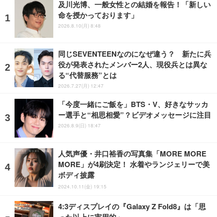
及川光博、一般女性との結婚を報告！「新しい
命を授かっております」
2026.8.10(月) 8:48
同じSEVENTEENなのになぜ違う？ 新たに兵
役が発表されたメンバー2人、現役兵とは異な
る“代替服務”とは
2026.7.27(月) 12:47
「今度一緒にご飯を」BTS・V、好きなサッカ
ー選手と“相思相愛”？ビデオメッセージに注目
2026.8.9(日) 18:47
人気声優・井口裕香の写真集「MORE MORE
MORE」が4刷決定！ 水着やランジェリーで美
ボディ披露
2024.10.11(金) 19:15
4:3ディスプレイの『Galaxy Z Fold8』は「思
った以上に実用的」