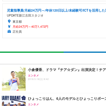
児童指導員/月給24万円～/年休120日以上/未経験可/ICTを活用
UPDATE新江古田スタジオ
東京都
月給24万円～40万1,472円
正社員
小倉優香、ドラマ『チア☆ダン』出演決定！チア
エンタメ
2018.5.19(土) 9:42
ひょっこりはん、6人のモデルとひょっこりポーズ……『
エンタメ