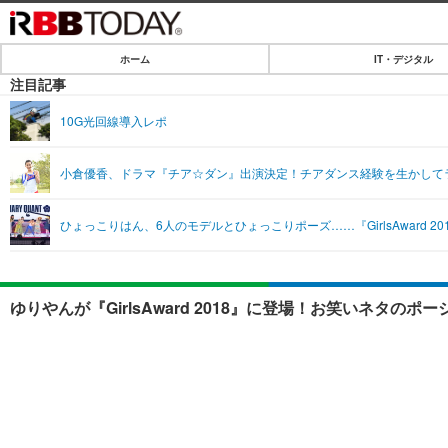
ホーム
IT・デジタル
ホーム
注目記事
IT・デジタル
10G光回線導入レポ
IT・デジタルTOP
SPEED TEST
小倉優香、ドラマ『チア☆ダン』出演決定！チアダンス経験を生かして
ネタ
エンタメ
ひょっこりはん、6人のモデルとひょっこりポーズ……『GirlsAward 20
ショッピング
エンタメTOP
ライフ
韓流・K-POP
ライフTOP
リリース一覧
ゆりやんが『GirlsAward 2018』に登場！お笑いネタのポ
音楽
ペット
プッシュ通知の停止方法
グラビア
その他
ショッピング