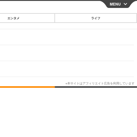
MENU
CLOSE
エンタメ
ライフ
スマートフォン
ガジェット・ツール
その他
映画・ドラマ
韓国・芸能
グルメ
スポーツ
ショッピング
ブログ
その他