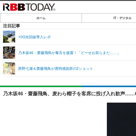
ホーム
IT・デジタル
ホーム
注目記事
IT・デジタル
10G光回線導入レポ
IT・デジタルTOP
SPEED TEST
乃木坂46・齋藤飛鳥が毒舌を披露！「どーせお前らまだ……」
ネタ
エンタメ
西野七瀬＆齋藤飛鳥が透明感抜群の2ショット
ショッピング
エンタメTOP
ライフ
韓流・K-POP
ライフTOP
リリース一覧
乃木坂46・齋藤飛鳥、麦わら帽子を客席に投げ入れ歓声……Girls
音楽
ペット
プッシュ通知の停止方法
グラビア
その他
ショッピング