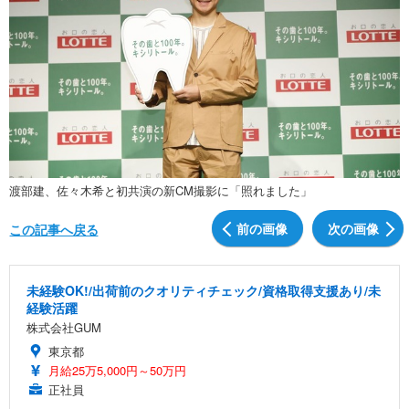
渡部建、佐々木希と初共演の新CM撮影に「照れました」
前の画像
次の画像
この記事へ戻る
未経験OK!/出荷前のクオリティチェック/資格取得支援あり/未
経験活躍
株式会社GUM
東京都
月給25万5,000円～50万円
正社員