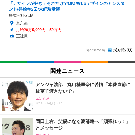
「デザインが好き」それだけでOK!/WEBデザインのアシスタ
ント/昇給年2回/未経験活躍
株式会社GUM
東京都
月給29万5,000円～50万円
正社員
Sponsored by
関連ニュース
アンジャ渡部、丸山桂里奈に苦情「本番直前に
駄菓子渡さないで」
エンタメ
2018.5.14(月) 6:17
岡田圭右、父親になる渡部建へ「頑張れっ！」
とメッセージ