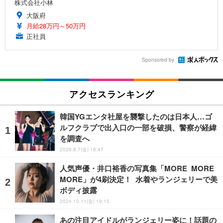
株式会社小林
大阪府
月給28万円～50万円
正社員
Sponsored by
アクセスランキング
韓国YGエンタ社屋を襲撃したのは日本人…ゴ
ルフクラブで出入口の一部を破損、警察が経緯
を調査へ
2026.8.7(金) 18:47
人気声優・井口裕香の写真集「MORE MORE
MORE」が4刷決定！ 水着やランジェリーで美
ボディ披露
2024.10.11(金) 19:15
あの注目アイドルがランジェリー姿に！話題の