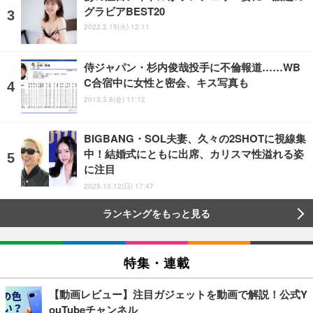
グラビアBEST20
2022.2.15(火) 12:11
侍ジャパン・杉内俊哉投手に不倫報道……WB
C合宿中に女性と密会、キス写真も
2013.3.8(金) 11:12
BIGBANG・SOL夫妻、久々の2SHOTに視線集
中！結婚式にともに出席、カリスマ性溢れる姿
に注目
2025.10.12(日) 17:47
ランキングをもっと見る
特集・連載
【動画レビュー】注目ガジェットを動画で解説！公式Y
ouTubeチャンネル