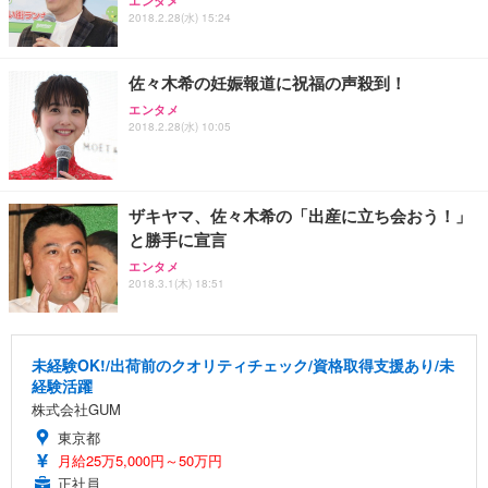
エンタメ
2018.2.28(水) 15:24
佐々木希の妊娠報道に祝福の声殺到！
エンタメ
2018.2.28(水) 10:05
ザキヤマ、佐々木希の「出産に立ち会おう！」
と勝手に宣言
エンタメ
2018.3.1(木) 18:51
未経験OK!/出荷前のクオリティチェック/資格取得支援あり/未
経験活躍
株式会社GUM
東京都
月給25万5,000円～50万円
正社員