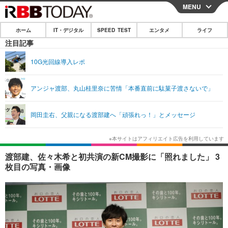
MENU
CLOSE
ホーム
IT・デジタル
SPEED TEST
エンタメ
ライフ
ホーム
注目記事
IT・デジタル
10G光回線導入レポ
IT・デジタルTOP
スマートフォン
SPEED TEST
アンジャ渡部、丸山桂里奈に苦情「本番直前に駄菓子渡さないで」
ネタ
ガジェット・ツール
エンタメ
岡田圭右、父親になる渡部建へ「頑張れっ！」とメッセージ
ショッピング
その他
エンタメTOP
映画・ドラマ
ライフ
韓流・K-POP
韓国・芸能
ライフTOP
グルメ
リリース一覧
渡部建、佐々木希と初共演の新CM撮影に「照れました」 3
音楽
スポーツ
ペット
ショッピング
枚目の写真・画像
プッシュ通知の停止方法
グラビア
ブログ
その他
ショッピング
その他