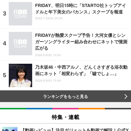
FRIDAY、明日15時に「STARTO社トップアイ
ドルと年下美女のバカンス」スクープを報道
2025.7.23(水) 20:54
FRIDAYが熱愛スクープ予告！大河女優とシン
ガーソングライター組み合わせにネットで憶測
広がる
2026.8.6(木) 13:00
乃木坂46・中西アルノ、どんくさすぎる浴衣動
画にネット「相変わらず」「嘘でしょ…」
2026.8.6(木) 15:09
ランキングをもっと見る
特集・連載
【動画レビュー】注目ガジェットを動画で解説！公式Y