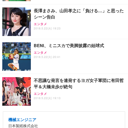
長澤まさみ、山田孝之に「負ける…」と思った
シーン告白
エンタメ
2018.5.22(火) 19:23
BENI、ミニスカで美脚披露の始球式
エンタメ
2018.5.22(火) 20:41
不思議な発言を連発するヨガ女子軍団に有田哲
平＆大橋未歩が絶句
エンタメ
2018.5.22(火) 19:13
機械エンジニア
日本製紙株式会社