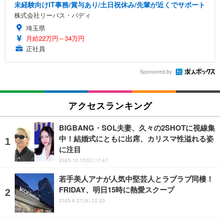
未経験向けIT事務/賞与あり/土日祝休み/先輩が近くでサポート
株式会社リーパス・バディ
埼玉県
月給22万円～34万円
正社員
Sponsored by
アクセスランキング
BIGBANG・SOL夫妻、久々の2SHOTに視線集
中！結婚式にともに出席、カリスマ性溢れる姿
に注目
2025.10.12(日) 17:47
若手美人アナが人気中堅芸人とラブラブ同棲！
FRIDAY、明日15時に熱愛スクープ
2025.8.27(水) 22:20