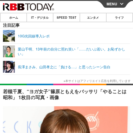
MENU
CLOSE
ホーム
IT・デジタル
SPEED TEST
エンタメ
ライフ
ホーム
注目記事
IT・デジタル
10G光回線導入レポ
IT・デジタルTOP
スマートフォン
SPEED TEST
栗山千明、13年前の自分に照れ笑い「……だいぶ若い。お恥ずかし
い」
ネタ
ガジェット・ツール
エンタメ
長澤まさみ、山田孝之に「負ける…」と思ったシーン告白
ショッピング
その他
エンタメTOP
映画・ドラマ
ライフ
韓流・K-POP
韓国・芸能
ライフTOP
グルメ
リリース一覧
若槻千夏、“ヨガ女子”篠原ともえをバッサリ「やることは
音楽
スポーツ
ペット
ショッピング
昭和」 1枚目の写真・画像
プッシュ通知の停止方法
グラビア
ブログ
その他
ショッピング
その他