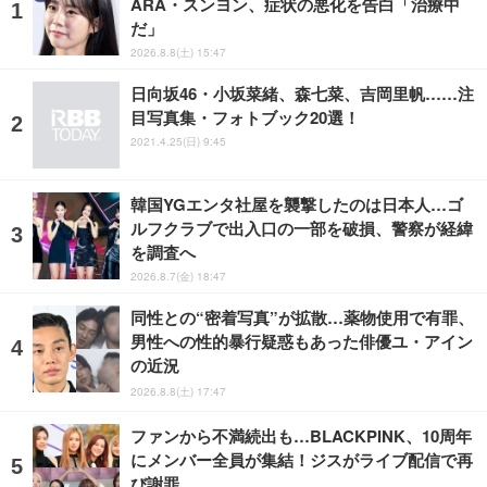
ARA・スンヨン、症状の悪化を告白「治療中
だ」
2026.8.8(土) 15:47
日向坂46・小坂菜緒、森七菜、吉岡里帆……注
目写真集・フォトブック20選！
2021.4.25(日) 9:45
韓国YGエンタ社屋を襲撃したのは日本人…ゴ
ルフクラブで出入口の一部を破損、警察が経緯
を調査へ
2026.8.7(金) 18:47
同性との“密着写真”が拡散…薬物使用で有罪、
男性への性的暴行疑惑もあった俳優ユ・アイン
の近況
2026.8.8(土) 17:47
ファンから不満続出も…BLACKPINK、10周年
にメンバー全員が集結！ジスがライブ配信で再
び謝罪