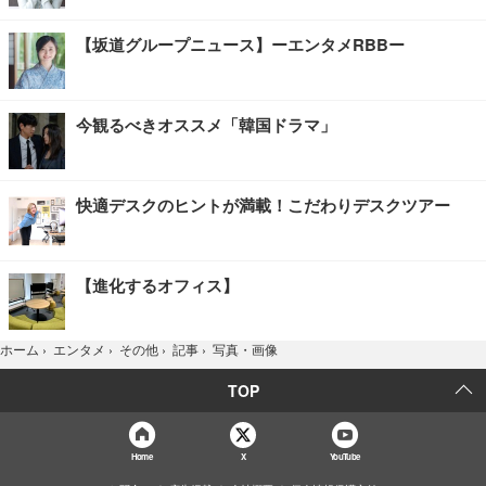
【坂道グループニュース】ーエンタメRBBー
今観るべきオススメ「韓国ドラマ」
快適デスクのヒントが満載！こだわりデスクツアー
【進化するオフィス】
写真・画像
ホーム
›
エンタメ
›
その他
›
記事
›
TOP
Home
X
YouTube