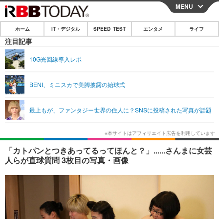
MENU
CLOSE
ホーム
IT・デジタル
SPEED TEST
エンタメ
ライフ
ホーム
注目記事
IT・デジタル
10G光回線導入レポ
IT・デジタルTOP
スマートフォン
SPEED TEST
BENI、ミニスカで美脚披露の始球式
ネタ
ガジェット・ツール
エンタメ
最上もが、ファンタジー世界の住人に？SNSに投稿された写真が話題
ショッピング
その他
エンタメTOP
映画・ドラマ
ライフ
韓流・K-POP
韓国・芸能
ライフTOP
グルメ
リリース一覧
「カトパンとつきあってるってほんと？」......さんまに女芸
音楽
スポーツ
ペット
ショッピング
人らが直球質問 3枚目の写真・画像
プッシュ通知の停止方法
グラビア
ブログ
その他
ショッピング
その他