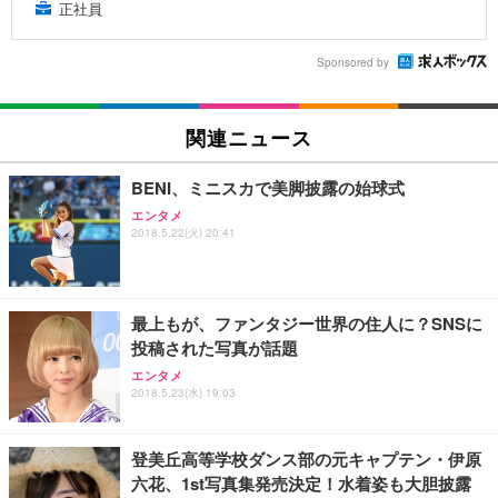
正社員
Sponsored by
関連ニュース
BENI、ミニスカで美脚披露の始球式
エンタメ
2018.5.22(火) 20:41
最上もが、ファンタジー世界の住人に？SNSに
投稿された写真が話題
エンタメ
2018.5.23(水) 19:03
登美丘高等学校ダンス部の元キャプテン・伊原
六花、1st写真集発売決定！水着姿も大胆披露