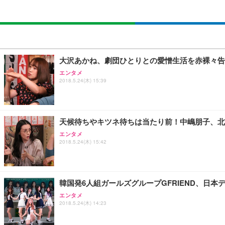
大沢あかね、劇団ひとりとの愛憎生活を赤裸々告
エンタメ
2018.5.24(木) 15:39
天候待ちやキツネ待ちは当たり前！中嶋朋子、北
エンタメ
2018.5.24(木) 15:42
韓国発6人組ガールズグループGFRIEND、日
エンタメ
2018.5.24(木) 14:23