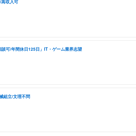
/高収入可
可/年間休日125日」IT・ゲーム業界志望
械組立/文理不問