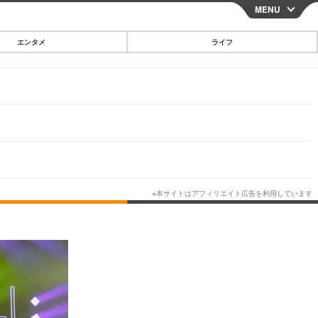
MENU
CLOSE
エンタメ
ライフ
スマートフォン
ガジェット・ツール
その他
映画・ドラマ
韓国・芸能
グルメ
スポーツ
ショッピング
ブログ
その他