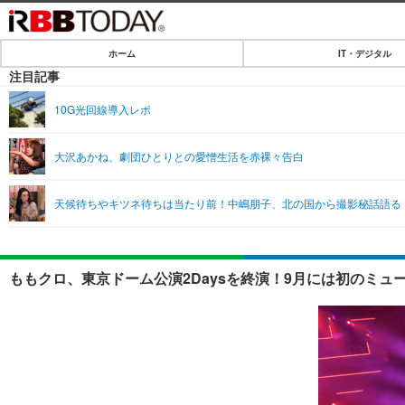
ホーム
IT・デジタル
ホーム
注目記事
IT・デジタル
10G光回線導入レポ
IT・デジタルTOP
SPEED TEST
大沢あかね、劇団ひとりとの愛憎生活を赤裸々告白
ネタ
エンタメ
天候待ちやキツネ待ちは当たり前！中嶋朋子、北の国から撮影秘話語る
ショッピング
エンタメTOP
ライフ
韓流・K-POP
ライフTOP
リリース一覧
ももクロ、東京ドーム公演2Daysを終演！9月には初のミュ
音楽
ペット
プッシュ通知の停止方法
グラビア
その他
ショッピング