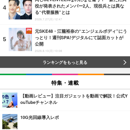
役が発表されたメンバー2人、現役兵とは異な
る“代替服務”とは
2026.7.27(月) 12:47
元SKE48・江籠裕奈の“エンジェルボディ”にう
っとり！週刊SPA!デジタルにて誌面カットが
公開
2026.8.10(月) 10:08
ランキングをもっと見る
特集・連載
【動画レビュー】注目ガジェットを動画で解説！公式Y
ouTubeチャンネル
10G光回線導入レポ