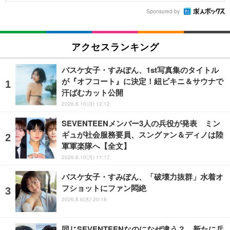
Sponsored by
アクセスランキング
バスケ女子・すみぽん、1st写真集のタイトル
が『オフコート』に決定！紐ビキニ＆サウナで
汗ばむカット公開
2026.8.10(月) 12:12
SEVENTEENメンバー3人の兵役が発表 ミン
ギュが社会服務要員、スングァン＆ディノは陸
軍軍楽隊へ【全文】
2026.8.10(月) 11:17
バスケ女子・すみぽん、「破壊力抜群」水着オ
フショットにファン悶絶
2026.8.6(木) 20:18
同じSEVENTEENなのになぜ違う？ 新たに兵