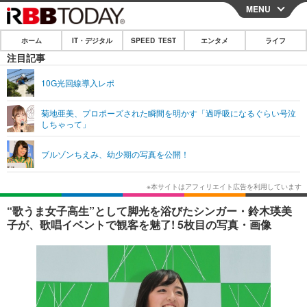
MENU
CLOSE
ホーム
IT・デジタル
SPEED TEST
エンタメ
ライフ
ホーム
注目記事
IT・デジタル
10G光回線導入レポ
IT・デジタルTOP
スマートフォン
SPEED TEST
菊地亜美、プロポーズされた瞬間を明かす「過呼吸になるぐらい号泣
しちゃって」
ネタ
ガジェット・ツール
エンタメ
ブルゾンちえみ、幼少期の写真を公開！
ショッピング
その他
エンタメTOP
映画・ドラマ
ライフ
韓流・K-POP
韓国・芸能
ライフTOP
グルメ
リリース一覧
“歌うま女子高生”として脚光を浴びたシンガー・鈴木瑛美
音楽
スポーツ
ペット
ショッピング
子が、歌唱イベントで観客を魅了! 5枚目の写真・画像
プッシュ通知の停止方法
グラビア
ブログ
その他
ショッピング
その他