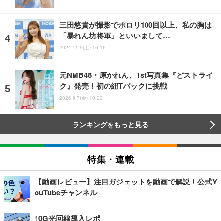
三田悠貴が撮影でポロリ100回以上、私の胸は
「暴れん坊将軍」といいまして…
2024.11.9(土) 16:16
元NMB48・原かれん、1st写真集『どストライ
ク』発売！初の紐Tバックに挑戦
2026.8.7(金) 10:22
ランキングをもっと見る
特集・連載
【動画レビュー】注目ガジェットを動画で解説！公式Y
ouTubeチャンネル
10G光回線導入レポ