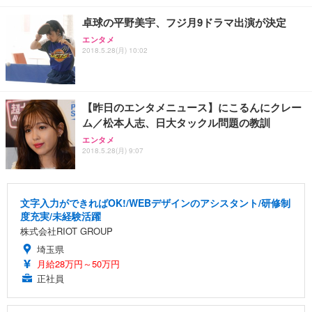
卓球の平野美宇、フジ月9ドラマ出演が決定
エンタメ
2018.5.28(月) 10:02
【昨日のエンタメニュース】にこるんにクレー
ム／松本人志、日大タックル問題の教訓
エンタメ
2018.5.28(月) 9:07
文字入力ができればOK!/WEBデザインのアシスタント/研修制
度充実/未経験活躍
株式会社RIOT GROUP
埼玉県
月給28万円～50万円
正社員