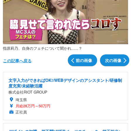
指原莉乃、自身のフェチについて聞かれ......？
前の画像
次の画像
この記事へ戻る
文字入力ができればOK!/WEBデザインのアシスタント/研修制
度充実/未経験活躍
株式会社RIOT GROUP
埼玉県
月給28万円～50万円
正社員