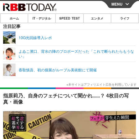
MENU
CLOSE
ホーム
IT・デジタル
SPEED TEST
エンタメ
ライフ
ホーム
注目記事
IT・デジタル
10G光回線導入レポ
IT・デジタルTOP
スマートフォン
SPEED TEST
よゐこ濱口、背水の陣のプロポーズだった「これで断られたらもうな
い」
ネタ
ガジェット・ツール
エンタメ
香取慎吾、初の個展がルーブル美術館にて開催
ショッピング
その他
エンタメTOP
映画・ドラマ
ライフ
韓流・K-POP
韓国・芸能
ライフTOP
グルメ
リリース一覧
指原莉乃、自身のフェチについて聞かれ......？ 4枚目の写
音楽
スポーツ
ペット
ショッピング
真・画像
プッシュ通知の停止方法
グラビア
ブログ
その他
ショッピング
その他