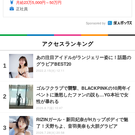
月給23万5,000円～50万円
正社員
Sponsored by
アクセスランキング
あの注目アイドルがランジェリー姿に！話題の
グラビアBEST20
2022.2.15(火) 12:11
ゴルフクラブで襲撃、BLACKPINKの10周年イ
ベントに激怒したファンの説も…YG本社で女
性が暴れる
2026.8.7(金) 10:47
RIZINガール・新田妃奈がHカップボディで魅
了！天野ちよ、音羽美奈も大胆グラビア
2026.7.28(火) 20:58