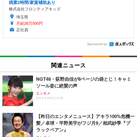
残業2時間/家賃補助あり
株式会社フロンティアキッズ
埼玉県
月給26万500円
正社員
Sponsored by
関連ニュース
NGT48・荻野由佳が8ページの袋とじ！キャミ
ソール姿に絶賛の声
エンタメ
2018.5.29(火) 9:38
【昨日のエンタメニュース】アキラ100%危機一
髪／卓球・平野美宇がフジ月9／相武紗季『ブ
ラックペアン』