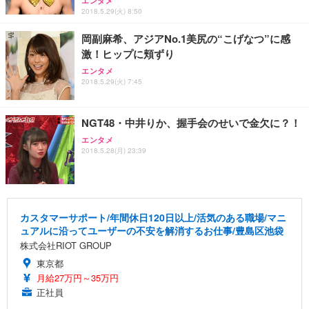
エンタメ
2018.5.29(火) 8:50
岡副麻希、アジアNo.1美尻の“こげなつ”に感
激！ヒップに頬ずり
エンタメ
2018.5.29(火) 7:45
NGT48・中井りか、握手会のせいで金欠に？！
エンタメ
2018.5.28(月) 23:39
カスタマーサポート/年間休日120日以上/活気のある職場/マニ
ュアルに沿ってユーザーの不安を解消するお仕事/豊島区池袋
株式会社RIOT GROUP
東京都
月給27万円～35万円
正社員