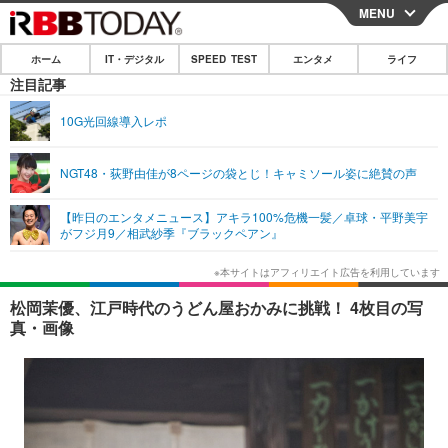
MENU
CLOSE
ホーム
IT・デジタル
SPEED TEST
エンタメ
ライフ
ホーム
注目記事
IT・デジタル
10G光回線導入レポ
IT・デジタルTOP
スマートフォン
SPEED TEST
NGT48・荻野由佳が8ページの袋とじ！キャミソール姿に絶賛の声
ネタ
ガジェット・ツール
エンタメ
【昨日のエンタメニュース】アキラ100%危機一髪／卓球・平野美宇
ショッピング
その他
がフジ月9／相武紗季『ブラックペアン』
エンタメTOP
映画・ドラマ
ライフ
韓流・K-POP
韓国・芸能
ライフTOP
グルメ
リリース一覧
松岡茉優、江戸時代のうどん屋おかみに挑戦！ 4枚目の写
音楽
スポーツ
ペット
ショッピング
真・画像
プッシュ通知の停止方法
グラビア
ブログ
その他
ショッピング
その他