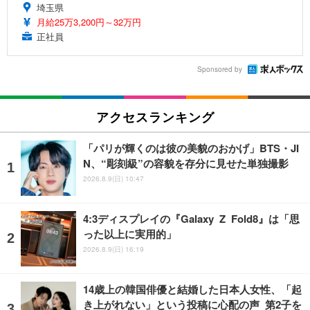
埼玉県
月給25万3,200円～32万円
正社員
Sponsored by
アクセスランキング
「パリが輝くのは彼の美貌のおかげ」BTS・JI
N、“彫刻級”の容貌を存分に見せた単独撮影
2026.8.9(日) 10:47
4:3ディスプレイの『Galaxy Z Fold8』は「思
った以上に実用的」
2026.8.9(日) 16:19
14歳上の韓国俳優と結婚した日本人女性、「起
き上がれない」という投稿に心配の声 第2子を