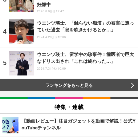
妊娠中
2026.8.9(日) 17:47
ウエンツ瑛士、「触らない痴漢」の被害に遭っ
ていた過去「息を吹きかけるとか…」
2024.4.28(日) 13:06
ウエンツ瑛士、留学中の珍事件！歯医者で巨大
なドリス出され「これは終わった…」
2024.7.31(水) 10:09
ランキングをもっと見る
特集・連載
【動画レビュー】注目ガジェットを動画で解説！公式Y
ouTubeチャンネル