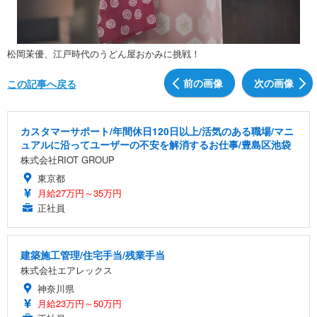
松岡茉優、江戸時代のうどん屋おかみに挑戦！
前の画像
次の画像
この記事へ戻る
カスタマーサポート/年間休日120日以上/活気のある職場/マニ
ュアルに沿ってユーザーの不安を解消するお仕事/豊島区池袋
株式会社RIOT GROUP
東京都
月給27万円～35万円
正社員
建築施工管理/住宅手当/残業手当
株式会社エアレックス
神奈川県
月給23万円～50万円