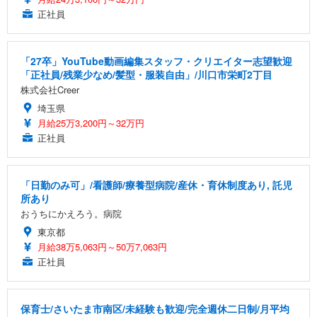
正社員
「27卒」YouTube動画編集スタッフ・クリエイター志望歓迎
「正社員/残業少なめ/髪型・服装自由」/川口市栄町2丁目
株式会社Creer
埼玉県
月給25万3,200円～32万円
正社員
「日勤のみ可」/看護師/療養型病院/産休・育休制度あり, 託児
所あり
おうちにかえろう。病院
東京都
月給38万5,063円～50万7,063円
正社員
保育士/さいたま市南区/未経験も歓迎/完全週休二日制/月平均