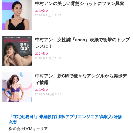
中村アンの美しい背筋ショットにファン興奮
エンタメ
2018.6.2(土) 18:53
中村アン、女性誌『anan』表紙で衝撃のトップ
レスに！
エンタメ
2018.6.1(金) 11:03
中村アン、新CMで様々なアングルから美ボデ
ィ披露
エンタメ
2018.5.14(月) 6:01
「在宅勤務可!」未経験採用枠/アプリエンジニア/高収入/研修
充実
株式会社DYMキャリア