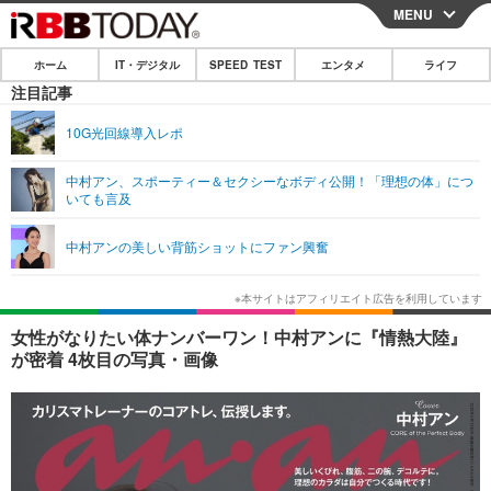
MENU
CLOSE
ホーム
IT・デジタル
SPEED TEST
エンタメ
ライフ
ホーム
注目記事
IT・デジタル
10G光回線導入レポ
IT・デジタルTOP
スマートフォン
SPEED TEST
中村アン、スポーティー＆セクシーなボディ公開！「理想の体」につ
いても言及
ネタ
ガジェット・ツール
エンタメ
中村アンの美しい背筋ショットにファン興奮
ショッピング
その他
エンタメTOP
映画・ドラマ
ライフ
韓流・K-POP
韓国・芸能
ライフTOP
グルメ
リリース一覧
女性がなりたい体ナンバーワン！中村アンに『情熱大陸』
音楽
スポーツ
ペット
ショッピング
が密着 4枚目の写真・画像
プッシュ通知の停止方法
グラビア
ブログ
その他
ショッピング
その他