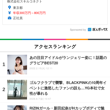
株式会社スキルコネクト
東京都
年収300万円～800万円
正社員
Sponsored by
アクセスランキング
あの注目アイドルがランジェリー姿に！話題の
グラビアBEST20
2022.2.15(火) 12:11
ゴルフクラブで襲撃、BLACKPINKの10周年イ
ベントに激怒したファンの説も…YG本社で女
性が暴れる
2026.8.7(金) 10:47
RIZINガール・新田妃奈がHカップボディで魅