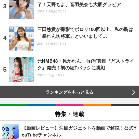
了！天野ちよ、音羽美奈も大胆グラビア
2026.7.28(火) 20:58
三田悠貴が撮影でポロリ100回以上、私の胸は
「暴れん坊将軍」といいまして…
2024.11.9(土) 16:16
元NMB48・原かれん、1st写真集『どストライ
ク』発売！初の紐Tバックに挑戦
2026.8.7(金) 10:22
ランキングをもっと見る
特集・連載
【動画レビュー】注目ガジェットを動画で解説！公式Y
ouTubeチャンネル