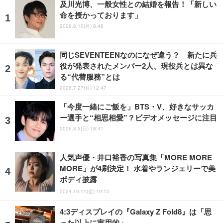
及川光博、一般女性との結婚を報告！「新しい
命を授かっております」
2026.8.10(月) 8:48
同じSEVENTEENなのになぜ違う？ 新たに兵
役が発表されたメンバー2人、現役兵とは異な
る“代替服務”とは
2026.7.27(月) 12:47
「今度一緒にご飯を」BTS・V、好きなサッカ
ー選手と“相思相愛”？ビデオメッセージに注目
2026.8.9(日) 18:47
人気声優・井口裕香の写真集「MORE MORE
MORE」が4刷決定！ 水着やランジェリーで美
ボディ披露
2024.10.11(金) 19:15
4:3ディスプレイの『Galaxy Z Fold8』は「思
った以上に実用的」