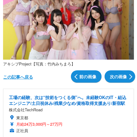
アキシブProject【写真：竹内みちまろ】
前の画像
次の画像
この記事へ戻る
工場の経験、次は“技術をつくる側”へ。未経験OKのIT・組込
エンジニア/土日祝休み/残業少なめ/資格取得支援あり/新宿駅
株式会社TechRoad
東京都
月給24万3,000円～27万円
正社員