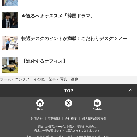
今観るべきオススメ「韓国ドラマ」
快適デスクのヒントが満載！こだわりデスクツアー
【進化するオフィス】
写真・画像
ホーム
›
エンタメ
›
その他
›
記事
›
TOP
Home
X
YouTube
お問合せ
広告掲載
会社概要
個人情報保護方針
紹介した商品/サービスを購入、契約した場合に、
売上の一部が弊社サイトに還元されることがあります。
当サイトに掲載の記事・見出し・写真・画像の無断転載を禁じます。