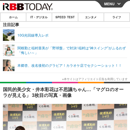
MENU
CLOSE
ホーム
IT・デジタル
SPEED TEST
エンタメ
ライフ
ホーム
注目記事
IT・デジタル
10G光回線導入レポ
IT・デジタルTOP
スマートフォン
SPEED TEST
関根勤と稲村亜美が「野球盤」で対決! 稲村は“神スイング”がふるわず
「悔しい～」
ネタ
ガジェット・ツール
エンタメ
本郷杏、改名後初のグラビア！カラオケ店でセクシーショット！！
ショッピング
その他
エンタメTOP
映画・ドラマ
ライフ
韓流・K-POP
韓国・芸能
ライフTOP
グルメ
リリース一覧
国民的美少女・井本彩花は不思議ちゃん…「マグロのオー
音楽
スポーツ
ペット
ショッピング
ラが見える」 3枚目の写真・画像
プッシュ通知の停止方法
グラビア
ブログ
その他
ショッピング
その他