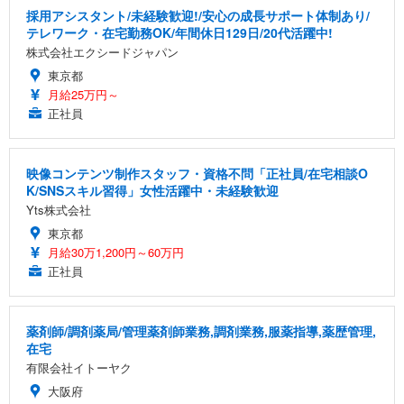
採用アシスタント/未経験歓迎!/安心の成長サポート体制あり/
テレワーク・在宅勤務OK/年間休日129日/20代活躍中!
株式会社エクシードジャパン
東京都
月給25万円～
正社員
映像コンテンツ制作スタッフ・資格不問「正社員/在宅相談O
K/SNSスキル習得」女性活躍中・未経験歓迎
Yts株式会社
東京都
月給30万1,200円～60万円
正社員
薬剤師/調剤薬局/管理薬剤師業務,調剤業務,服薬指導,薬歴管理,
在宅
有限会社イトーヤク
大阪府