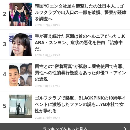
韓国YGエンタ社屋を襲撃したのは日本人…ゴ
ルフクラブで出入口の一部を破損、警察が経緯
を調査へ
2026.8.7(金) 18:47
手が震え続けた原因は首のヘルニアだった…K
ARA・スンヨン、症状の悪化を告白「治療中
だ」
2026.8.8(土) 15:47
同性との“密着写真”が拡散…薬物使用で有罪、
男性への性的暴行疑惑もあった俳優ユ・アイン
の近況
2026.8.8(土) 17:47
ゴルフクラブで襲撃、BLACKPINKの10周年イ
ベントに激怒したファンの説も…YG本社で女
性が暴れる
2026.8.7(金) 10:47
ランキングをもっと見る