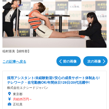
稲村亜美【錦怜那】
前の画像
次の画像
この記事へ戻る
採用アシスタント/未経験歓迎!/安心の成長サポート体制あり/
テレワーク・在宅勤務OK/年間休日129日/20代活躍中!
株式会社エクシードジャパン
東京都
月給25万円～
正社員