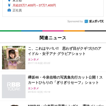
東京都
月給23万7,400円～37万7,400円
正社員
Sponsored by
関連ニュース
こ、これはヤバい!! 思わず目がクギづけのア
イドル・女子アナ グラビアショット
エンタメ
2017.10.6(金) 23:22
欅坂46・今泉佑唯の写真集先行カット公開！ス
カートひらりの「ぎりぎりセーフ」ショット
エンタメ
2018.9.12(水) 15:19
NMB48・山本彩の卒業シングル、選抜メンバー