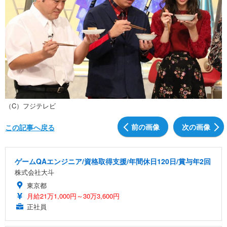
（C）フジテレビ
前の画像
次の画像
この記事へ戻る
ゲームQAエンジニア/資格取得支援/年間休日120日/賞与年2回
株式会社大斗
東京都
月給21万1,000円～30万3,600円
正社員