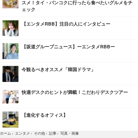
スメ！タイ・バンコクに行ったら食べたいグルメをチ
ェック
【エンタメRBB】注目の人にインタビュー
【坂道グループニュース】ーエンタメRBBー
今観るべきオススメ「韓国ドラマ」
快適デスクのヒントが満載！こだわりデスクツアー
【進化するオフィス】
写真・画像
ホーム
›
エンタメ
›
その他
›
記事
›