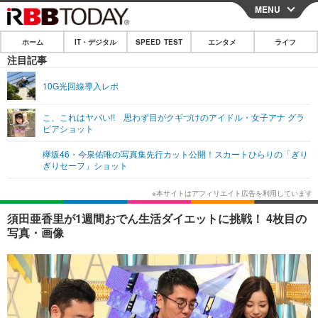
MENU
CLOSE
ホーム
IT・デジタル
SPEED TEST
エンタメ
ライフ
ホーム
注目記事
IT・デジタル
10G光回線導入レポ
IT・デジタルTOP
スマートフォン
SPEED TEST
こ、これはヤバい!! 思わず目がクギづけのアイドル・女子アナ グラ
ビアショット
ネタ
ガジェット・ツール
エンタメ
欅坂46・今泉佑唯の写真集先行カット公開！スカートひらりの「ぎり
ショッピング
その他
ぎりセーフ」ショット
エンタメTOP
映画・ドラマ
ライフ
韓流・K-POP
韓国・芸能
ライフTOP
グルメ
リリース一覧
須田亜香里が1週間おでん生活ダイエットに挑戦！ 4枚目の
音楽
スポーツ
ペット
ショッピング
写真・画像
プッシュ通知の停止方法
グラビア
ブログ
その他
ショッピング
その他