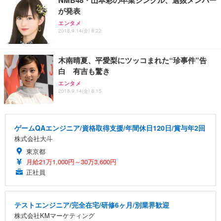
が発表
エンタメ
2018.9.14(金) 8:22
木南晴夏、平愛梨にツッコまれた“珍事件”告
白 有吉も驚き
エンタメ
2018.9.14(金) 8:15
ゲームQAエンジニア/資格取得支援/年間休日120日/賞与年2回
株式会社大斗
東京都
月給21万1,000円～30万3,600円
正社員
テストエンジニア/完全在宅/研修6ヶ月/別業界歓迎
株式会社KMマーケティング