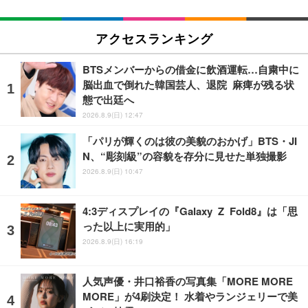
アクセスランキング
BTSメンバーからの借金に飲酒運転…自粛中に
脳出血で倒れた韓国芸人、退院 麻痺が残る状
態で出廷へ
2026.8.9(日) 12:47
「パリが輝くのは彼の美貌のおかげ」BTS・JI
N、“彫刻級”の容貌を存分に見せた単独撮影
2026.8.9(日) 10:47
4:3ディスプレイの『Galaxy Z Fold8』は「思
った以上に実用的」
2026.8.9(日) 16:19
人気声優・井口裕香の写真集「MORE MORE
MORE」が4刷決定！ 水着やランジェリーで美