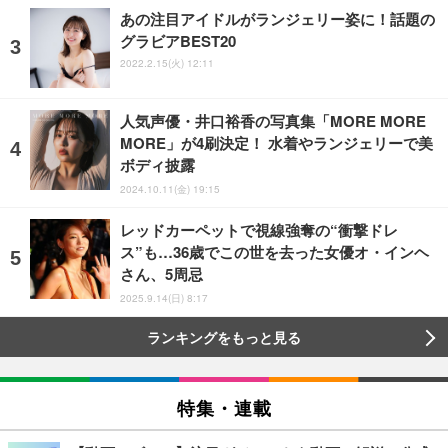
あの注目アイドルがランジェリー姿に！話題の
グラビアBEST20
2022.2.15(火) 12:11
人気声優・井口裕香の写真集「MORE MORE
MORE」が4刷決定！ 水着やランジェリーで美
ボディ披露
2024.10.11(金) 19:15
レッドカーペットで視線強奪の“衝撃ドレ
ス”も…36歳でこの世を去った女優オ・インヘ
さん、5周忌
2025.9.14(日) 8:17
ランキングをもっと見る
特集・連載