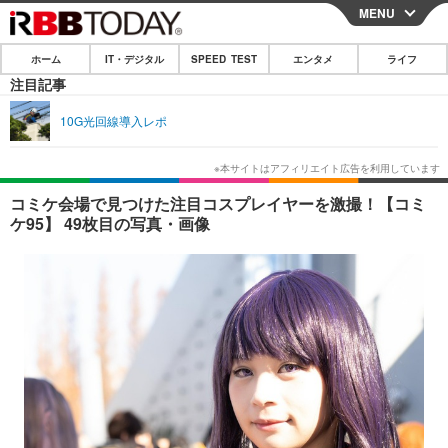
MENU
CLOSE
ホーム
IT・デジタル
SPEED TEST
エンタメ
ライフ
ホーム
注目記事
IT・デジタル
10G光回線導入レポ
IT・デジタルTOP
スマートフォン
SPEED TEST
ネタ
ガジェット・ツール
エンタメ
コミケ会場で見つけた注目コスプレイヤーを激撮！【コミ
ケ95】 49枚目の写真・画像
ショッピング
その他
エンタメTOP
映画・ドラマ
ライフ
韓流・K-POP
韓国・芸能
ライフTOP
グルメ
リリース一覧
音楽
スポーツ
ペット
ショッピング
プッシュ通知の停止方法
グラビア
ブログ
その他
ショッピング
その他