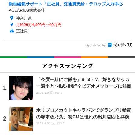
動画編集サポート「正社員」交通費支給・テロップ入力中心
AQUARIUS株式会社
神奈川県
月給26万4,900円～60万円
正社員
Sponsored by
アクセスランキング
「今度一緒にご飯を」BTS・V、好きなサッカ
ー選手と“相思相愛”？ビデオメッセージに注目
2026.8.9(日) 18:47
ホリプロスカウトキャラバンでグランプリ受賞
の塚本恋乃葉、初CMは憧れの出川哲朗と共演
2024.4.30(火) 13:45