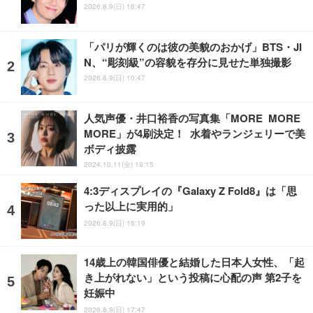
2026.8.9(日) 18:47
「パリが輝くのは彼の美貌のおかげ」BTS・JI
N、“彫刻級”の容貌を存分に見せた単独撮影
2026.8.9(日) 10:47
人気声優・井口裕香の写真集「MORE MORE
MORE」が4刷決定！ 水着やランジェリーで美
ボディ披露
2024.10.11(金) 19:15
4:3ディスプレイの『Galaxy Z Fold8』は「思
った以上に実用的」
2026.8.9(日) 16:19
14歳上の韓国俳優と結婚した日本人女性、「起
き上がれない」という投稿に心配の声 第2子を
妊娠中
2026.8.9(日) 17:47