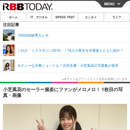
MENU
CLOSE
ホーム
IT・デジタル
SPEED TEST
エンタメ
ライフ
ホーム
注目記事
IT・デジタル
10G光回線導入レポ
IT・デジタルTOP
スマートフォン
SPEED TEST
これが「ミスマガジン2019」！16人の美女を水着姿とともに紹介！
ネタ
ガジェット・ツール
エンタメ
セクシーな水着ショットも！注目女優・小芝風花の写真集が発売
ショッピング
その他
エンタメTOP
映画・ドラマ
ライフ
韓流・K-POP
韓国・芸能
ライフTOP
グルメ
リリース一覧
小芝風花のセーラー服姿にファンがメロメロ！ 1枚目の写
音楽
スポーツ
ペット
ショッピング
真・画像
プッシュ通知の停止方法
グラビア
ブログ
その他
ショッピング
その他