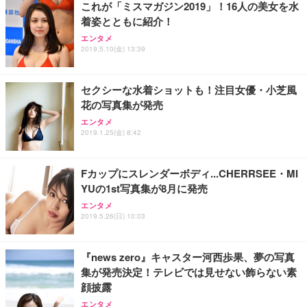
これが「ミスマガジン2019」！16人の美女を水
着姿とともに紹介！
エンタメ
2019.5.10(金) 13:39
セクシーな水着ショットも！注目女優・小芝風
花の写真集が発売
エンタメ
2019.1.25(金) 8:42
Fカップにスレンダーボディ...CHERRSEE・MI
YUの1st写真集が8月に発売
エンタメ
2019.5.26(日) 10:03
『news zero』キャスター河西歩果、夢の写真
集が発売決定！テレビでは見せない飾らない素
顔披露
エンタメ