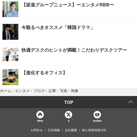
【坂道グループニュース】ーエンタメRBBー
今観るべきオススメ「韓国ドラマ」
快適デスクのヒントが満載！こだわりデスクツアー
【進化するオフィス】
写真・画像
ホーム
›
エンタメ
›
ブログ
›
記事
›
TOP
Home
X
YouTube
お問合せ
広告掲載
会社概要
個人情報保護方針