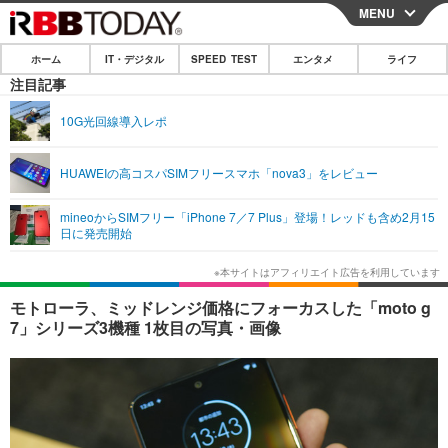
MENU
CLOSE
ホーム
IT・デジタル
SPEED TEST
エンタメ
ライフ
ホーム
注目記事
IT・デジタル
10G光回線導入レポ
IT・デジタルTOP
スマートフォン
SPEED TEST
HUAWEIの高コスパSIMフリースマホ「nova3」をレビュー
ネタ
ガジェット・ツール
エンタメ
mineoからSIMフリー「iPhone 7／7 Plus」登場！レッドも含め2月15
ショッピング
その他
日に発売開始
エンタメTOP
映画・ドラマ
ライフ
韓流・K-POP
韓国・芸能
ライフTOP
グルメ
リリース一覧
モトローラ、ミッドレンジ価格にフォーカスした「moto g
音楽
スポーツ
ペット
ショッピング
7」シリーズ3機種 1枚目の写真・画像
プッシュ通知の停止方法
グラビア
ブログ
その他
ショッピング
その他