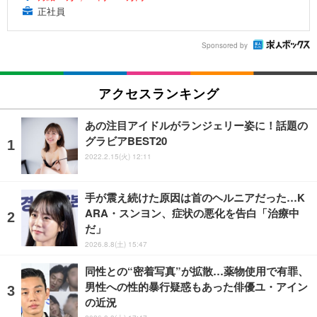
正社員
Sponsored by
アクセスランキング
あの注目アイドルがランジェリー姿に！話題の
グラビアBEST20
2022.2.15(火) 12:11
手が震え続けた原因は首のヘルニアだった…K
ARA・スンヨン、症状の悪化を告白「治療中
だ」
2026.8.8(土) 15:47
同性との“密着写真”が拡散…薬物使用で有罪、
男性への性的暴行疑惑もあった俳優ユ・アイン
の近況