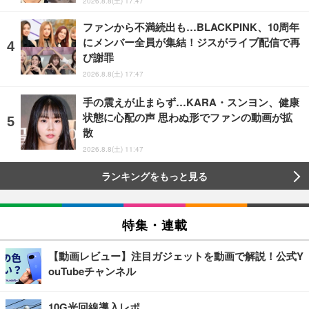
2026.8.8(土) 17:47
ファンから不満続出も…BLACKPINK、10周年
にメンバー全員が集結！ジスがライブ配信で再
び謝罪
2026.8.8(土) 17:47
手の震えが止まらず…KARA・スンヨン、健康
状態に心配の声 思わぬ形でファンの動画が拡
散
2026.8.8(土) 11:47
ランキングをもっと見る
特集・連載
【動画レビュー】注目ガジェットを動画で解説！公式Y
ouTubeチャンネル
10G光回線導入レポ