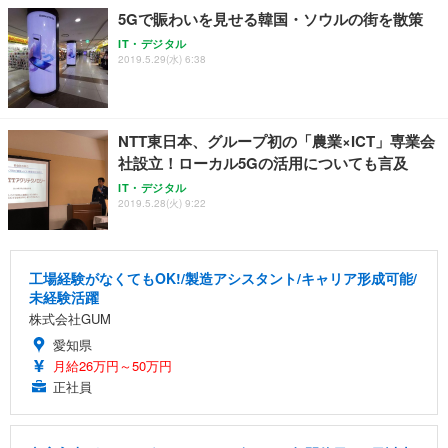
5Gで賑わいを見せる韓国・ソウルの街を散策
IT・デジタル
2019.5.29(水) 6:38
NTT東日本、グループ初の「農業×ICT」専業会
社設立！ローカル5Gの活用についても言及
IT・デジタル
2019.5.28(火) 9:22
工場経験がなくてもOK!/製造アシスタント/キャリア形成可能/
未経験活躍
株式会社GUM
愛知県
月給26万円～50万円
正社員