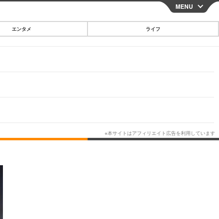
MENU
CLOSE
エンタメ
ライフ
スマートフォン
ガジェット・ツール
その他
映画・ドラマ
韓国・芸能
グルメ
スポーツ
ショッピング
ブログ
その他