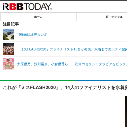
ホーム
IT・デジタル
ホーム
注目記事
IT・デジタル
10G光回線導入レポ
IT・デジタルTOP
SPEED TEST
「ミスFLASH2020」ファイナリスト15名が発表、水着姿で美ボディ披
ネタ
エンタメ
大原優乃、浅川梨奈、小倉優香ら……注目のセクシーグラビアをピック
ショッピング
エンタメTOP
ライフ
韓流・K-POP
ライフTOP
リリース一覧
これが「ミスFLASH2020」、14人のファイナリストを水
音楽
ペット
プッシュ通知の停止方法
グラビア
その他
ショッピング