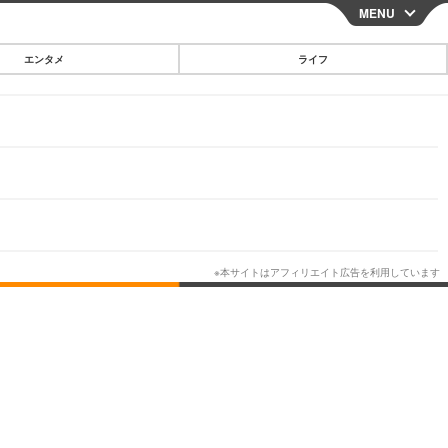
MENU
CLOSE
エンタメ
ライフ
スマートフォン
ガジェット・ツール
その他
映画・ドラマ
韓国・芸能
グルメ
スポーツ
ショッピング
ブログ
その他