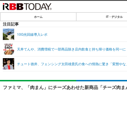
ホーム
IT・デジタル
ホーム
注目記事
IT・デジタル
10G光回線導入レポ
IT・デジタルTOP
SPEED TEST
天丼てんや、消費増税で一部商品除き店内飲食と持ち帰り価格を同一に
ネタ
エンタメ
チュート徳井、フェンシング太田雄貴氏の食への情熱に驚き「変態やな
ショッピング
エンタメTOP
ライフ
韓流・K-POP
ライフTOP
リリース一覧
ファミマ、「肉まん」にチーズあわせた新商品「チーズ肉まん
音楽
ペット
プッシュ通知の停止方法
グラビア
その他
ショッピング