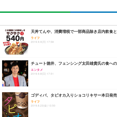
天丼てんや、消費増税で一部商品除き店内飲食と
ライフ
2019.9.9(月) 17:58
チュート徳井、フェンシング太田雄貴氏の食への
エンタメ
2019.9.8(日) 17:51
ゴディバ、タピオカ入りショコリキサー本日発売
ライフ
2019.8.23(金) 13:50