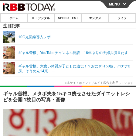
MENU
CLOSE
ホーム
IT・デジタル
SPEED TEST
エンタメ
ライフ
ホーム
注目記事
IT・デジタル
10G光回線導入レポ
IT・デジタルTOP
スマートフォン
SPEED TEST
ギャル曽根、YouTubeチャンネル開設！16年ぶりの夫婦共演果たす
ネタ
ガジェット・ツール
エンタメ
ギャル曽根、大食い体質が子どもに遺伝！？おにぎり50個、バナナ2
ショッピング
その他
房、そうめん14束……
エンタメTOP
映画・ドラマ
ライフ
韓流・K-POP
韓国・芸能
ライフTOP
グルメ
リリース一覧
ギャル曽根、メタボ夫を15キロ痩せさせたダイエットレシ
音楽
スポーツ
ペット
ショッピング
ピを公開 1枚目の写真・画像
プッシュ通知の停止方法
グラビア
ブログ
その他
ショッピング
その他