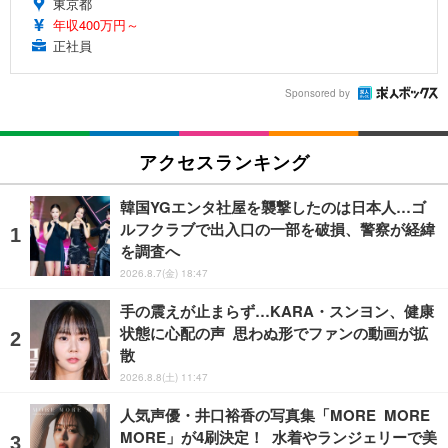
東京都
年収400万円～
正社員
Sponsored by
アクセスランキング
韓国YGエンタ社屋を襲撃したのは日本人…ゴ
ルフクラブで出入口の一部を破損、警察が経緯
を調査へ
2026.8.7(金) 18:47
手の震えが止まらず…KARA・スンヨン、健康
状態に心配の声 思わぬ形でファンの動画が拡
散
2026.8.8(土) 11:47
人気声優・井口裕香の写真集「MORE MORE
MORE」が4刷決定！ 水着やランジェリーで美