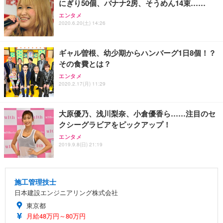
にぎり50個、バナナ2房、そうめん14束……
エンタメ
2020.6.20(土) 14:26
ギャル曽根、幼少期からハンバーグ1日8個！？
その食費とは？
エンタメ
2020.2.17(月) 11:29
大原優乃、浅川梨奈、小倉優香ら……注目のセ
クシーグラビアをピックアップ！
エンタメ
2019.9.8(日) 21:19
施工管理技士
日本建設エンジニアリング株式会社
東京都
月給48万円～80万円