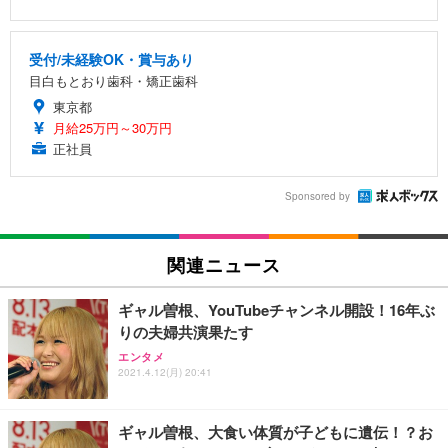
受付/未経験OK・賞与あり
目白もとおり歯科・矯正歯科
東京都
月給25万円～30万円
正社員
Sponsored by
関連ニュース
ギャル曽根、YouTubeチャンネル開設！16年ぶ
りの夫婦共演果たす
エンタメ
2021.4.12(月) 20:41
ギャル曽根、大食い体質が子どもに遺伝！？お