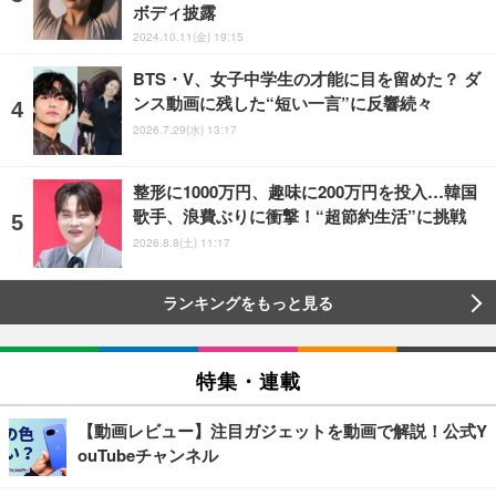
ボディ披露
2024.10.11(金) 19:15
BTS・V、女子中学生の才能に目を留めた？ ダ
ンス動画に残した“短い一言”に反響続々
2026.7.29(水) 13:17
整形に1000万円、趣味に200万円を投入…韓国
歌手、浪費ぶりに衝撃！“超節約生活”に挑戦
2026.8.8(土) 11:17
ランキングをもっと見る
特集・連載
【動画レビュー】注目ガジェットを動画で解説！公式Y
ouTubeチャンネル