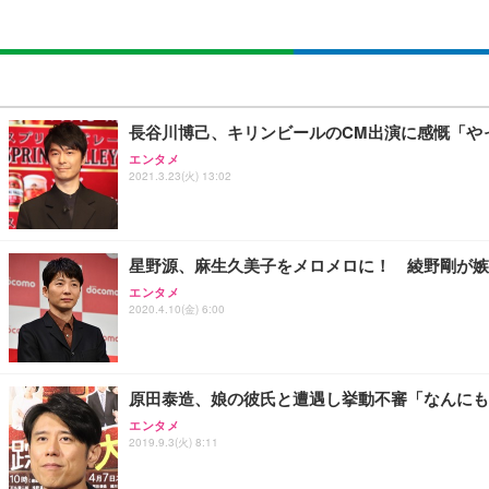
長谷川博己、キリンビールのCM出演に感慨「や
エンタメ
2021.3.23(火) 13:02
星野源、麻生久美子をメロメロに！ 綾野剛が嫉
エンタメ
2020.4.10(金) 6:00
原田泰造、娘の彼氏と遭遇し挙動不審「なんにも
エンタメ
2019.9.3(火) 8:11