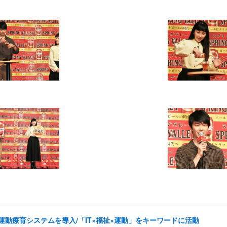
した運動療育システムを導入/「IT×福祉×運動」をキーワードに活動