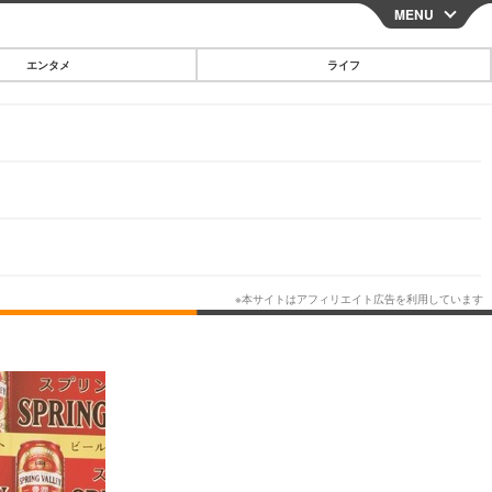
MENU
CLOSE
エンタメ
ライフ
スマートフォン
ガジェット・ツール
その他
映画・ドラマ
韓国・芸能
グルメ
スポーツ
ショッピング
ブログ
その他