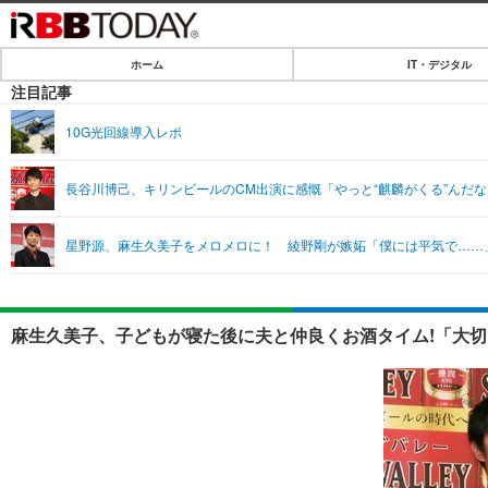
ホーム
IT・デジタル
ホーム
注目記事
IT・デジタル
10G光回線導入レポ
IT・デジタルTOP
SPEED TEST
長谷川博己、キリンビールのCM出演に感慨「やっと“麒麟がくる”んだ
ネタ
エンタメ
星野源、麻生久美子をメロメロに！ 綾野剛が嫉妬「僕には平気で……
ショッピング
エンタメTOP
ライフ
韓流・K-POP
ライフTOP
リリース一覧
麻生久美子、子どもが寝た後に夫と仲良くお酒タイム!「大切
音楽
ペット
プッシュ通知の停止方法
グラビア
その他
ショッピング