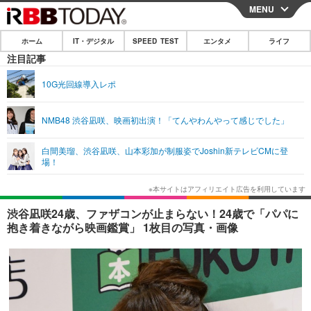
MENU
CLOSE
ホーム
IT・デジタル
SPEED TEST
エンタメ
ライフ
ホーム
注目記事
IT・デジタル
10G光回線導入レポ
IT・デジタルTOP
スマートフォン
SPEED TEST
NMB48 渋谷凪咲、映画初出演！「てんやわんやって感じでした」
ネタ
ガジェット・ツール
エンタメ
白間美瑠、渋谷凪咲、山本彩加が制服姿でJoshin新テレビCMに登
ショッピング
その他
場！
エンタメTOP
映画・ドラマ
ライフ
韓流・K-POP
韓国・芸能
ライフTOP
グルメ
リリース一覧
渋谷凪咲24歳、ファザコンが止まらない！24歳で「パパに
音楽
スポーツ
ペット
ショッピング
抱き着きながら映画鑑賞」 1枚目の写真・画像
プッシュ通知の停止方法
グラビア
ブログ
その他
ショッピング
その他