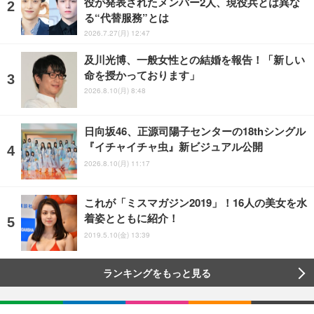
役が発表されたメンバー2人、現役兵とは異な
る“代替服務”とは
2026.7.27(月) 12:47
及川光博、一般女性との結婚を報告！「新しい
命を授かっております」
2026.8.10(月) 8:48
日向坂46、正源司陽子センターの18thシングル
『イチャイチャ虫』新ビジュアル公開
2026.8.10(月) 11:17
これが「ミスマガジン2019」！16人の美女を水
着姿とともに紹介！
2019.5.10(金) 13:39
ランキングをもっと見る