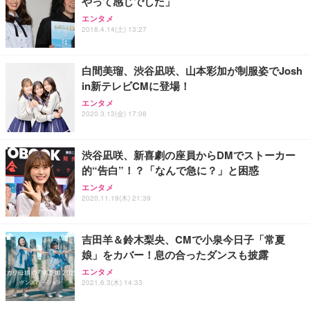
やって感じでした」
エンタメ
2018.4.14(土) 13:27
白間美瑠、渋谷凪咲、山本彩加が制服姿でJosh
in新テレビCMに登場！
エンタメ
2020.3.13(金) 17:06
渋谷凪咲、新喜劇の座員からDMでストーカー
的“告白”！？「なんで急に？」と困惑
エンタメ
2020.11.19(木) 21:39
吉田羊＆鈴木梨央、CMで小泉今日子「常夏
娘」をカバー！息の合ったダンスも披露
エンタメ
2021.6.3(木) 14:33