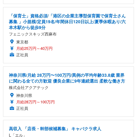
「保育士」資格必須/「港区の企業主導型保育園で保育士さん
募集 」小規模/定員19名/年間休日120日以上/夏季休暇あり/六
本木駅から徒歩9分
フェニックスキッズ西麻布
東京都
月給25万円～40万円
正社員
神奈川県/月給 28万円〜100万円/異例の平均年齢33.8歳 業界
に関わる全ての方歓迎 優良企業に9年連続選出 柔軟な働き方
株式会社アクアテック
神奈川県
月給28万円～100万円
正社員
高収入 「店長・幹部候補募集」 キャバクラ求人
L「エル」