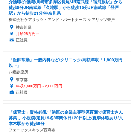
介護職/介護職/川崎市多摩区長尾/JR南武線「宿河原駅」から
徒歩8分JR南武線「久地駅」から徒歩15分JR南武線「登戸
駅」から徒歩21分/神奈川県
株式会社ケアリッツ・アンド・パートナーズ ケアリッツ登戸
神奈川県
月給28万円～
正社員
「医師常勤」一般内科など/クリニック/高額年収「1,800万円
以上」
八幡診療所
東京都
年収1,600万円～2,000万円
正社員
「保育士」資格必須/「港区の企業主導型保育園で保育士さん
募集 」小規模/定員19名/年間休日120日以上/夏季休暇あり/六
本木駅から徒歩9分
フェニックスキッズ西麻布