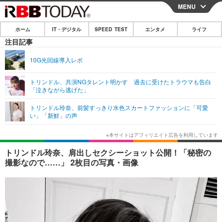
MENU
CLOSE
ホーム
IT・デジタル
SPEED TEST
エンタメ
ライフ
ホーム
注目記事
IT・デジタル
10G光回線導入レポ
IT・デジタルTOP
スマートフォン
SPEED TEST
トリンドル、共演NGタレント明かす 過去に受けたトラウマも告白
「泣きながら逃げた」
ネタ
ガジェット・ツール
エンタメ
トリンドル玲奈、前髪すっきり水色スカートファッションに「可愛
ショッピング
その他
い」「新鮮」の声
エンタメTOP
映画・ドラマ
ライフ
韓流・K-POP
韓国・芸能
ライフTOP
グルメ
リリース一覧
トリンドル玲奈、肩出しセクシーショット公開！「秘密の
音楽
スポーツ
ペット
ショッピング
撮影なので……」 2枚目の写真・画像
プッシュ通知の停止方法
グラビア
ブログ
その他
ショッピング
その他