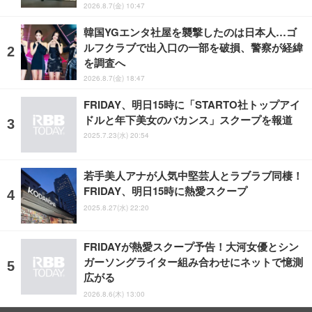
2026.8.7(金) 10:47
韓国YGエンタ社屋を襲撃したのは日本人…ゴ
ルフクラブで出入口の一部を破損、警察が経緯
を調査へ
2026.8.7(金) 18:47
FRIDAY、明日15時に「STARTO社トップアイ
ドルと年下美女のバカンス」スクープを報道
2025.7.23(水) 20:54
若手美人アナが人気中堅芸人とラブラブ同棲！
FRIDAY、明日15時に熱愛スクープ
2025.8.27(水) 22:20
FRIDAYが熱愛スクープ予告！大河女優とシン
ガーソングライター組み合わせにネットで憶測
広がる
2026.8.6(木) 13:00