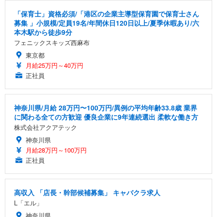
「保育士」資格必須/「港区の企業主導型保育園で保育士さん
募集 」小規模/定員19名/年間休日120日以上/夏季休暇あり/六
本木駅から徒歩9分
フェニックスキッズ西麻布
東京都
月給25万円～40万円
正社員
神奈川県/月給 28万円〜100万円/異例の平均年齢33.8歳 業界
に関わる全ての方歓迎 優良企業に9年連続選出 柔軟な働き方
株式会社アクアテック
神奈川県
月給28万円～100万円
正社員
高収入 「店長・幹部候補募集」 キャバクラ求人
L「エル」
神奈川県