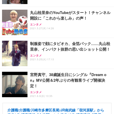
丸山桂里奈のYouTubeがスタート！チャンネル
開設に「これから楽しみ」の声！
エンタメ
2021.5.27(木) 14:26
制服姿で顔にタピオカ、金箔パック……丸山桂
里奈、インパクト抜群の思い出ショット公開！
エンタメ
2021.5.25(火) 17:13
宮野真守、38歳誕生日にシングル『Dream o
n』MV公開＆2年ぶりの有観客ライブ開催決
定！
エンタメ
2021.6.9(水) 10:35
介護職/介護職/川崎市多摩区長尾/JR南武線「宿河原駅」から