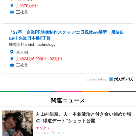
月給70万円～
正社員
「27卒」企業PR映像制作スタッフ/土日祝休み/髪型・服装自
由/中央区日本橋2丁目
株式会社enrich technology
東京都
月給24万6,200円～32万円
正社員
Sponsored by
関連ニュース
丸山桂里奈、夫・本並健治と付き合い始めた頃
の“緑道デート”ショット公開
エンタメ
2021.5.30(日) 16:20