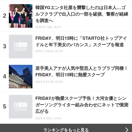
韓国YGエンタ社屋を襲撃したのは日本人…ゴ
ルフクラブで出入口の一部を破損、警察が経緯
を調査へ
2026.8.7(金) 18:47
FRIDAY、明日15時に「STARTO社トップアイ
ドルと年下美女のバカンス」スクープを報道
2025.7.23(水) 20:54
若手美人アナが人気中堅芸人とラブラブ同棲！
FRIDAY、明日15時に熱愛スクープ
2025.8.27(水) 22:20
FRIDAYが熱愛スクープ予告！大河女優とシン
ガーソングライター組み合わせにネットで憶測
広がる
2026.8.6(木) 13:00
ランキングをもっと見る