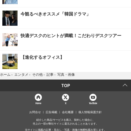
今観るべきオススメ「韓国ドラマ」
快適デスクのヒントが満載！こだわりデスクツアー
【進化するオフィス】
写真・画像
ホーム
›
エンタメ
›
その他
›
記事
›
TOP
Home
X
YouTube
お問合せ
広告掲載
会社概要
個人情報保護方針
紹介した商品/サービスを購入、契約した場合に、
売上の一部が弊社サイトに還元されることがあります。
当サイトに掲載の記事・見出し・写真・画像の無断転載を禁じます。