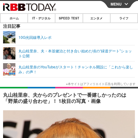
MENU
CLOSE
ホーム
IT・デジタル
SPEED TEST
エンタメ
ライフ
ホーム
注目記事
IT・デジタル
10G光回線導入レポ
IT・デジタルTOP
スマートフォン
SPEED TEST
丸山桂里奈、夫・本並健治と付き合い始めた頃の“緑道デート”ショッ
ト公開
ネタ
ガジェット・ツール
エンタメ
丸山桂里奈のYouTubeがスタート！チャンネル開設に「これから楽し
ショッピング
その他
み」の声！
エンタメTOP
映画・ドラマ
ライフ
韓流・K-POP
韓国・芸能
ライフTOP
グルメ
リリース一覧
丸山桂里奈、夫からのプレゼントで一番嬉しかったのは
音楽
スポーツ
ペット
ショッピング
「野菜の盛り合わせ」！ 1枚目の写真・画像
プッシュ通知の停止方法
グラビア
ブログ
その他
ショッピング
その他