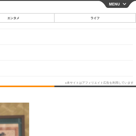
MENU
CLOSE
エンタメ
ライフ
スマートフォン
ガジェット・ツール
その他
映画・ドラマ
韓国・芸能
グルメ
スポーツ
ショッピング
ブログ
その他