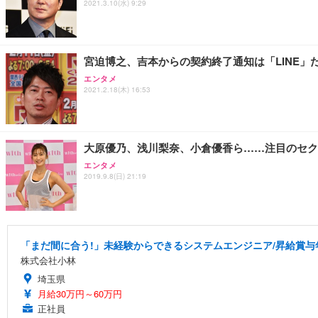
2021.3.10(水) 9:29
宮迫博之、吉本からの契約終了通知は「LINE」だ
エンタメ
2021.2.18(木) 16:53
大原優乃、浅川梨奈、小倉優香ら……注目のセク
エンタメ
2019.9.8(日) 21:19
「まだ間に合う!」未経験からできるシステムエンジニア/昇給賞与
株式会社小林
埼玉県
月給30万円～60万円
正社員