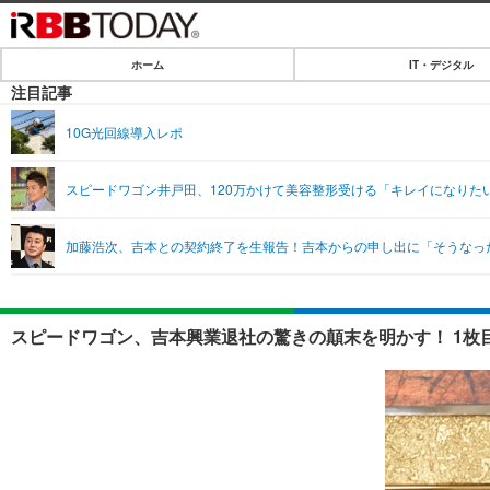
ホーム
IT・デジタル
ホーム
注目記事
IT・デジタル
10G光回線導入レポ
IT・デジタルTOP
SPEED TEST
スピードワゴン井戸田、120万かけて美容整形受ける「キレイになりた
ネタ
エンタメ
加藤浩次、吉本との契約終了を生報告！吉本からの申し出に「そうなっ
ショッピング
エンタメTOP
ライフ
韓流・K-POP
ライフTOP
リリース一覧
スピードワゴン、吉本興業退社の驚きの顛末を明かす！ 1枚
音楽
ペット
プッシュ通知の停止方法
グラビア
その他
ショッピング