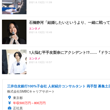
2021.6.13(日) 11:09
石橋静河「結婚したいというより、一緒に戦って
エンタメ
2021.6.13(日) 10:49
1人悩む平手友梨奈にアクシデント!?……『ドラ
エンタメ
2021.6.13(日) 10:57
三井住友銀行100%子会社 人材紹介コンサルタント 両手型 募集
株式会社SMBCキャリアサポート
東京都
年収500万円～800万円
正社員