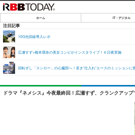
ホーム
IT・デジタル
ホーム
注目記事
IT・デジタル
10G光回線導入レポ
IT・デジタルTOP
SPEED TEST
広瀬すず×橋本環奈の美女コンビがインスタライブ！６日夜実施
ネタ
エンタメ
回転ずし「スシロー」の心臓部へ！若き“仕入れ”エースのミッションに
ショッピング
エンタメTOP
ライフ
韓流・K-POP
ライフTOP
リリース一覧
ドラマ『ネメシス』今夜最終回！広瀬すず、クランクアップ
音楽
ペット
プッシュ通知の停止方法
グラビア
その他
ショッピング