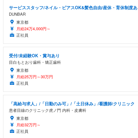
サービススタッフ/ネイル・ピアスOK&髪色自由/産休・育休制度あ
DUNBAR
東京都
月給24万4,000円～
正社員
受付/未経験OK・賞与あり
目白もとおり歯科・矯正歯科
東京都
月給25万円～30万円
正社員
「高給与求人」/「日勤のみ可」/「土日休み」/看護師/クリニック
患者目線のクリニック虎ノ門 内科・皮膚科
東京都
月給32万円～
正社員