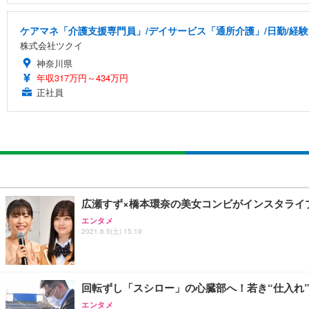
ケアマネ「介護支援専門員」/デイサービス「通所介護」/日勤/経験
株式会社ツクイ
神奈川県
年収317万円～434万円
正社員
広瀬すず×橋本環奈の美女コンビがインスタライ
エンタメ
2021.6.5(土) 15:19
回転ずし「スシロー」の心臓部へ！若き“仕入れ
エンタメ