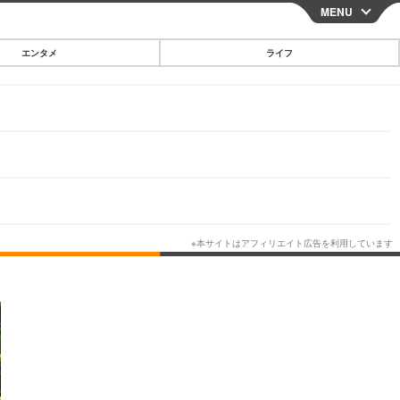
MENU
CLOSE
エンタメ
ライフ
スマートフォン
ガジェット・ツール
その他
映画・ドラマ
韓国・芸能
グルメ
スポーツ
ショッピング
ブログ
その他