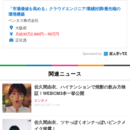
「市場価値を高める」クラウドエンジニア/業績好調/最先端の
環境構築
ベンタス株式会社
大阪府
月給30万2,900円～59万円
正社員
Sponsored by
関連ニュース
佐久間由衣、ハイテンションで焼酎の飲み方検
証！WEBCM3本一挙公開
エンタメ
2021.6.7(月) 11:45
佐久間由衣、ツヤっぽくオンナっぽいピンクメ
イク披露！