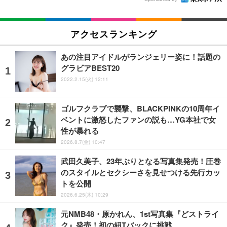
アクセスランキング
あの注目アイドルがランジェリー姿に！話題の
グラビアBEST20
2022.2.15(火) 12:11
ゴルフクラブで襲撃、BLACKPINKの10周年イ
ベントに激怒したファンの説も…YG本社で女
性が暴れる
2026.8.7(金) 10:47
武田久美子、23年ぶりとなる写真集発売！圧巻
のスタイルとセクシーさを見せつける先行カッ
トを公開
2026.6.25(木) 10:29
元NMB48・原かれん、1st写真集『どストライ
ク』発売！初の紐Tバックに挑戦