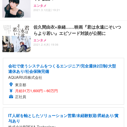
エンタメ
2021.3.12(金) 19:21
佐久間由衣×奈緒……映画『君は永遠にそいつ
らより若い』エピソード対談が公開に
エンタメ
2021.2.4(木) 19:06
会社で使うシステムをつくるエンジニア/完全週休2日制/大型
連休あり/社会保険完備
AQUARIUS株式会社
東京都
月給31万1,600円～60万円
正社員
IT人材を軸としたソリューション営業/未経験歓迎/昇給あり/賞
与あり
株式会社BREXA Technology