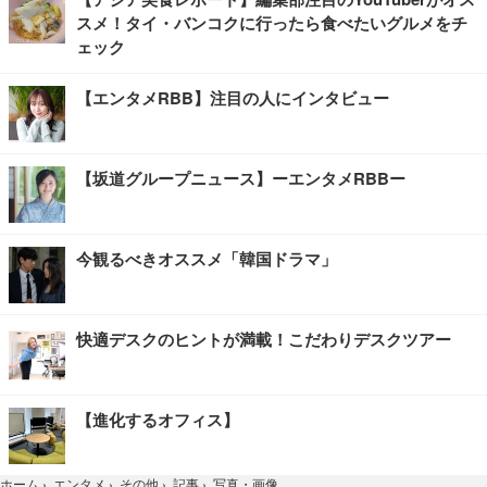
スメ！タイ・バンコクに行ったら食べたいグルメをチ
ェック
【エンタメRBB】注目の人にインタビュー
【坂道グループニュース】ーエンタメRBBー
今観るべきオススメ「韓国ドラマ」
快適デスクのヒントが満載！こだわりデスクツアー
【進化するオフィス】
写真・画像
ホーム
›
エンタメ
›
その他
›
記事
›