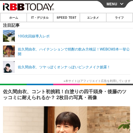
MENU
CLOSE
ホーム
IT・デジタル
SPEED TEST
エンタメ
ライフ
ホーム
注目記事
IT・デジタル
10G光回線導入レポ
IT・デジタルTOP
スマートフォン
SPEED TEST
佐久間由衣、ハイテンションで焼酎の飲み方検証！WEBCM3本一挙公
開
ネタ
ガジェット・ツール
エンタメ
佐久間由衣、ツヤっぽくオンナっぽいピンクメイク披露！
ショッピング
その他
エンタメTOP
映画・ドラマ
ライフ
韓流・K-POP
韓国・芸能
ライフTOP
グルメ
リリース一覧
佐久間由衣、コント初挑戦！白塗りの四千頭身・後藤のツ
音楽
スポーツ
ペット
ショッピング
ッコミに耐えられるか？ 2枚目の写真・画像
プッシュ通知の停止方法
グラビア
ブログ
その他
ショッピング
その他