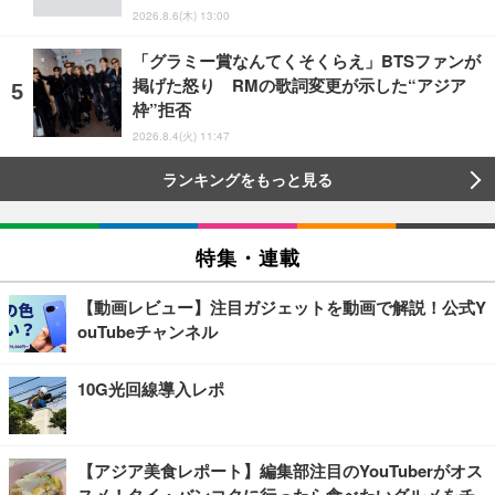
2026.8.6(木) 13:00
「グラミー賞なんてくそくらえ」BTSファンが
掲げた怒り RMの歌詞変更が示した“アジア
枠”拒否
2026.8.4(火) 11:47
ランキングをもっと見る
特集・連載
【動画レビュー】注目ガジェットを動画で解説！公式Y
ouTubeチャンネル
10G光回線導入レポ
【アジア美食レポート】編集部注目のYouTuberがオス