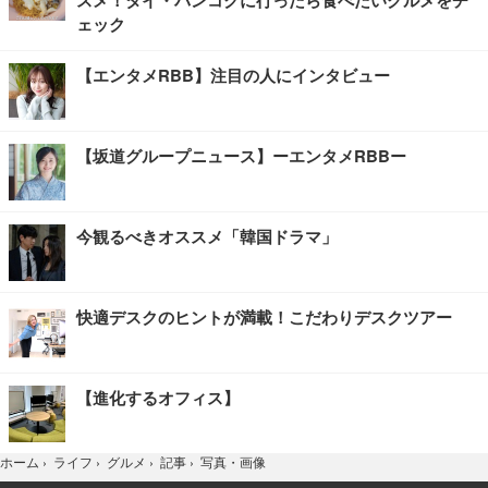
スメ！タイ・バンコクに行ったら食べたいグルメをチ
ェック
【エンタメRBB】注目の人にインタビュー
【坂道グループニュース】ーエンタメRBBー
今観るべきオススメ「韓国ドラマ」
快適デスクのヒントが満載！こだわりデスクツアー
【進化するオフィス】
写真・画像
ホーム
›
ライフ
›
グルメ
›
記事
›