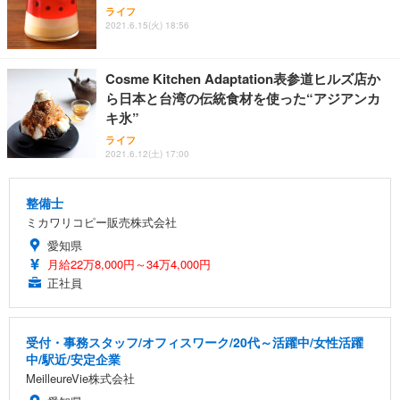
ライフ
2021.6.15(火) 18:56
Cosme Kitchen Adaptation表参道ヒルズ店か
ら日本と台湾の伝統食材を使った“アジアンカ
キ氷”
ライフ
2021.6.12(土) 17:00
整備士
ミカワリコピー販売株式会社
愛知県
月給22万8,000円～34万4,000円
正社員
受付・事務スタッフ/オフィスワーク/20代～活躍中/女性活躍
中/駅近/安定企業
MeilleureVie株式会社