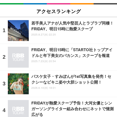
アクセスランキング
若手美人アナが人気中堅芸人とラブラブ同棲！
FRIDAY、明日15時に熱愛スクープ
2025.8.27(水) 22:20
FRIDAY、明日15時に「STARTO社トップアイ
ドルと年下美女のバカンス」スクープを報道
2025.7.23(水) 20:54
バスケ女子・すみぽんが1st写真集を発売！セ
クシーなビキニ姿や大胆ショット公開！
2026.6.10(水) 18:01
FRIDAYが熱愛スクープ予告！大河女優とシン
ガーソングライター組み合わせにネットで憶測
広がる