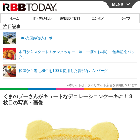
MENU
CLOSE
ホーム
IT・デジタル
SPEED TEST
エンタメ
ライフ
ホーム
注目記事
IT・デジタル
10G光回線導入レポ
IT・デジタルTOP
スマートフォン
SPEED TEST
本日からスタート！ケンタッキー、年に一度のお得な「創業記念パッ
ク」
ネタ
ガジェット・ツール
エンタメ
松屋から黒毛和牛を100％使用した贅沢なハンバーグ
ショッピング
その他
エンタメTOP
映画・ドラマ
ライフ
韓流・K-POP
韓国・芸能
ライフTOP
グルメ
リリース一覧
くまのプーさんがキュートなデコレーションケーキに！ 3
音楽
スポーツ
ペット
ショッピング
枚目の写真・画像
プッシュ通知の停止方法
グラビア
ブログ
その他
ショッピング
その他