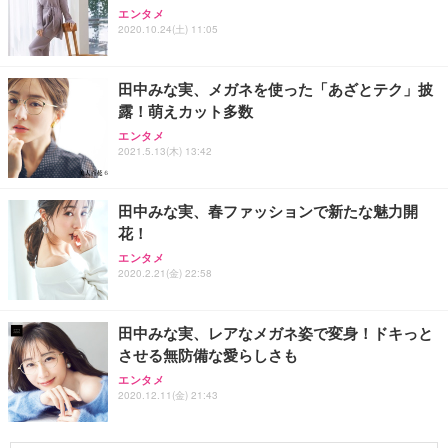
エンタメ
2020.10.24(土) 11:05
田中みな実、メガネを使った「あざとテク」披
露！萌えカット多数
エンタメ
2021.5.13(木) 13:42
田中みな実、春ファッションで新たな魅力開
花！
エンタメ
2020.2.21(金) 22:58
田中みな実、レアなメガネ姿で変身！ドキっと
させる無防備な愛らしさも
エンタメ
2020.12.11(金) 21:43