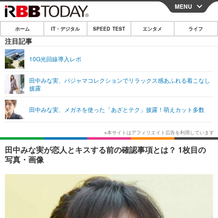
MENU
CLOSE
ホーム
IT・デジタル
SPEED TEST
エンタメ
ライフ
ホーム
注目記事
IT・デジタル
10G光回線導入レポ
IT・デジタルTOP
スマートフォン
SPEED TEST
田中みな実、パジャマコレクションでリラックス感あふれる着こなし
披露
ネタ
ガジェット・ツール
エンタメ
田中みな実、メガネを使った「あざとテク」披露！萌えカット多数
ショッピング
その他
エンタメTOP
映画・ドラマ
ライフ
韓流・K-POP
韓国・芸能
ライフTOP
グルメ
リリース一覧
田中みな実が恋人とキスする前の確認事項とは？ 1枚目の
音楽
スポーツ
ペット
ショッピング
写真・画像
プッシュ通知の停止方法
グラビア
ブログ
その他
ショッピング
その他