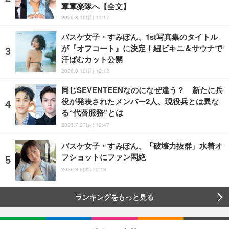
軍軍楽隊へ【全文】
2026.8.10(月) 11:17
バスケ女子・すみぽん、1st写真集のタイトル
が『オフコート』に決定！紐ビキニ＆サウナで
汗ばむカット公開
2026.8.10(月) 12:12
同じSEVENTEENなのになぜ違う？ 新たに兵
役が発表されたメンバー2人、現役兵とは異な
る“代替服務”とは
2026.7.27(月) 12:47
バスケ女子・すみぽん、「破壊力抜群」水着オ
フショットにファン悶絶
2026.8.6(木) 20:18
ランキングをもっと見る