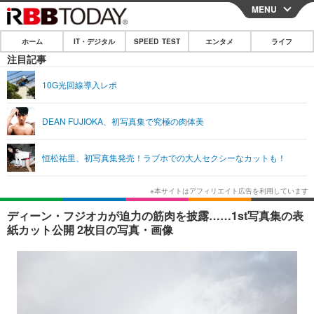
MENU
CLOSE
ホーム
IT・デジタル
SPEED TEST
エンタメ
ライフ
ホーム
注目記事
IT・デジタル
10G光回線導入レポ
IT・デジタルTOP
スマートフォン
SPEED TEST
DEAN FUJIOKA、初写真集で究極の肉体美
ネタ
ガジェット・ツール
エンタメ
恒松祐里、初写真集発売！ラブホでの大人セクシーなカットも！
ショッピング
その他
エンタメTOP
映画・ドラマ
ライフ
韓流・K-POP
韓国・芸能
ライフTOP
グルメ
リリース一覧
ディーン・フジオカが迫力の筋肉を披露……1st写真集の表
音楽
スポーツ
ペット
ショッピング
紙カット公開 2枚目の写真・画像
プッシュ通知の停止方法
グラビア
ブログ
その他
ショッピング
その他