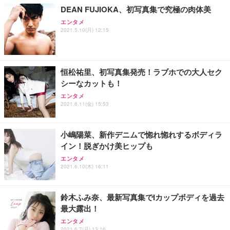
DEAN FUJIOKA、初写真集で究極の肉体美
エンタメ
2021.5.10(月) 12:15
恒松祐里、初写真集発売！ラブホでの大人セク
シーなカットも！
エンタメ
2021.6.11(金) 15:53
小嶋陽菜、新作デニムで惚れ惚れするボディラ
イン！脱ぎかけ美ヒップも
エンタメ
2021.6.10(木) 16:11
鈴木ふみ奈、最新写真集でIカップボディを過去
最大露出！
エンタメ
2021.6.7(月) 13:16