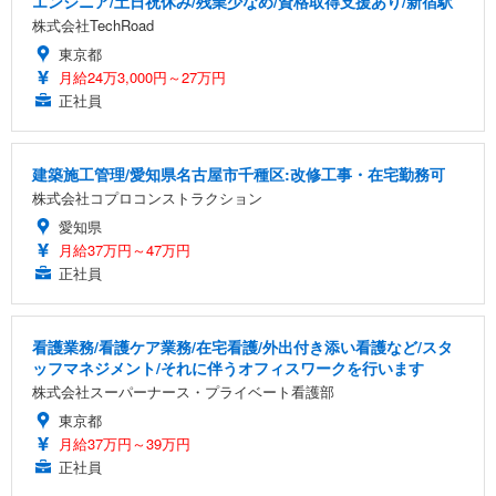
エンジニア/土日祝休み/残業少なめ/資格取得支援あり/新宿駅
株式会社TechRoad
東京都
月給24万3,000円～27万円
正社員
建築施工管理/愛知県名古屋市千種区:改修工事・在宅勤務可
株式会社コプロコンストラクション
愛知県
月給37万円～47万円
正社員
看護業務/看護ケア業務/在宅看護/外出付き添い看護など/スタ
ッフマネジメント/それに伴うオフィスワークを行います
株式会社スーパーナース・プライベート看護部
東京都
月給37万円～39万円
正社員