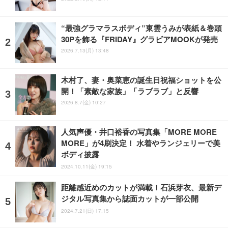
“最強グラマラスボディ”東雲うみが表紙＆巻頭
30Pを飾る『FRIDAY』グラビアMOOKが発売
2026.7.13(月) 13:48
木村了、妻・奥菜恵の誕生日祝福ショットを公
開！「素敵な家族」「ラブラブ」と反響
2026.8.7(金) 10:27
人気声優・井口裕香の写真集「MORE MORE
MORE」が4刷決定！ 水着やランジェリーで美
ボディ披露
2024.10.11(金) 19:15
距離感近めのカットが満載！石浜芽衣、最新デ
ジタル写真集から誌面カットが一部公開
2024.7.21(日) 17:15