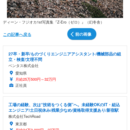
ディーン・フジオカ1st写真集『Z-Ero（ゼロ）』（幻冬舎）
前の画像
この記事へ戻る
27卒・新卒/ものづくりエンジニアアシスタント/機械部品の組
立・検査/文理不問
ベンタス株式会社
愛知県
月給25万500円～32万円
正社員
工場の経験、次は“技術をつくる側”へ。未経験OKのIT・組込
エンジニア/土日祝休み/残業少なめ/資格取得支援あり/新宿駅
株式会社TechRoad
東京都
月給24万3,000円～27万円