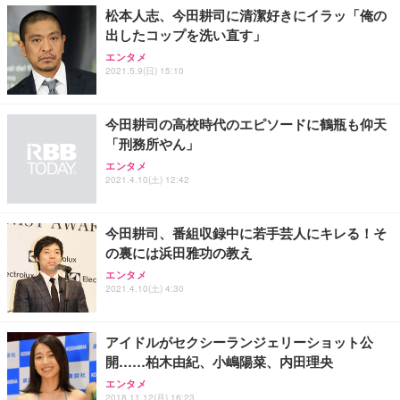
松本人志、今田耕司に清潔好きにイラッ「俺の
出したコップを洗い直す」
エンタメ
2021.5.9(日) 15:10
今田耕司の高校時代のエピソードに鶴瓶も仰天
「刑務所やん」
エンタメ
2021.4.10(土) 12:42
今田耕司、番組収録中に若手芸人にキレる！そ
の裏には浜田雅功の教え
エンタメ
2021.4.10(土) 4:30
アイドルがセクシーランジェリーショット公
開……柏木由紀、小嶋陽菜、内田理央
エンタメ
2018.11.12(月) 16:23