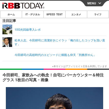
MENU
CLOSE
ホーム
IT・デジタル
SPEED TEST
エンタメ
ライフ
ホーム
注目記事
IT・デジタル
10G光回線導入レポ
IT・デジタルTOP
スマートフォン
SPEED TEST
松本人志、今田耕司に清潔好きにイラッ「俺の出したコップを洗い直
す」
ネタ
ガジェット・ツール
エンタメ
今田耕司の高校時代のエピソードに鶴瓶も仰天「刑務所やん」
ショッピング
その他
エンタメTOP
映画・ドラマ
ライフ
韓流・K-POP
韓国・芸能
ライフTOP
グルメ
リリース一覧
今田耕司、家飲みへの執念！自宅にバーカウンター＆特注
音楽
スポーツ
ペット
ショッピング
グラス 1枚目の写真・画像
プッシュ通知の停止方法
グラビア
ブログ
その他
ショッピング
その他