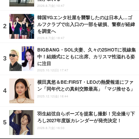
2026.8.7(金) 10:47
韓国YGエンタ社屋を襲撃したのは日本人…ゴ
ルフクラブで出入口の一部を破損、警察が経緯
を調査へ
2026.8.7(金) 18:47
BIGBANG・SOL夫妻、久々の2SHOTに視線集
中！結婚式にともに出席、カリスマ性溢れる姿
に注目
2025.10.12(日) 17:47
横田真悠＆BE:FIRST・LEOの熱愛報道にファ
ン「同年代との真剣交際最高」「マジ推せる」
2025.12.12(金) 18:44
羽生結弦自らポーズを提案し撮影！完全撮り下
ろし2027年度版カレンダーが発売決定！
2026.8.7(金) 16:03