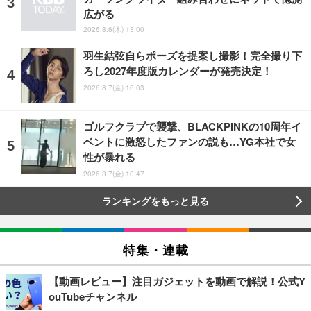
広がる
2026.8.6(木) 13:00
羽生結弦自らポーズを提案し撮影！完全撮り下
ろし2027年度版カレンダーが発売決定！
2026.8.7(金) 16:03
ゴルフクラブで襲撃、BLACKPINKの10周年イ
ベントに激怒したファンの説も…YG本社で女
性が暴れる
2026.8.7(金) 10:47
ランキングをもっと見る
特集・連載
【動画レビュー】注目ガジェットを動画で解説！公式Y
ouTubeチャンネル