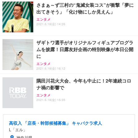
さまぁ～ず三村の“鬼滅女装コス”が衝撃「夢に
出てきそう」「化け物にしか見えん」
エンタメ
2021.6.18(金) 14:26
ザギトワ選手がオリジナルフィギュアプログラ
ムを披露！日露友好企画の特別映像が本日公開
に
エンタメ
2021.6.18(金) 16:12
隅田川花火大会、今年も中止に！2年連続コロ
ナ禍の影響で
エンタメ
2021.6.18(金) 15:35
高収入 「店長・幹部候補募集」 キャバクラ求人
L「エル」
神奈川県