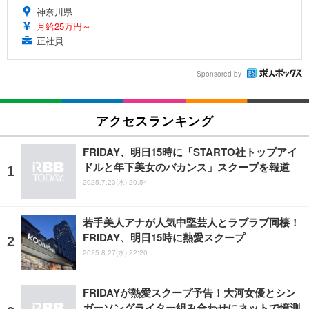
神奈川県
月給25万円～
正社員
Sponsored by
アクセスランキング
FRIDAY、明日15時に「STARTO社トップアイ
ドルと年下美女のバカンス」スクープを報道
2025.7.23(水) 20:54
若手美人アナが人気中堅芸人とラブラブ同棲！
FRIDAY、明日15時に熱愛スクープ
2025.8.27(水) 22:20
FRIDAYが熱愛スクープ予告！大河女優とシン
ガーソングライター組み合わせにネットで憶測