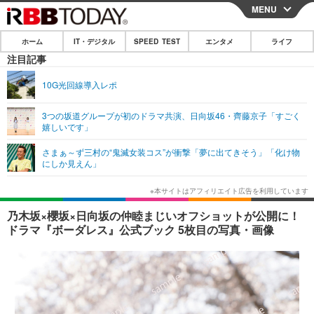
MENU
CLOSE
ホーム
IT・デジタル
SPEED TEST
エンタメ
ライフ
ホーム
注目記事
IT・デジタル
10G光回線導入レポ
IT・デジタルTOP
スマートフォン
SPEED TEST
3つの坂道グループが初のドラマ共演、日向坂46・齊藤京子「すごく
嬉しいです」
ネタ
ガジェット・ツール
エンタメ
さまぁ～ず三村の“鬼滅女装コス”が衝撃「夢に出てきそう」「化け物
ショッピング
その他
にしか見えん」
エンタメTOP
映画・ドラマ
ライフ
韓流・K-POP
韓国・芸能
ライフTOP
グルメ
リリース一覧
乃木坂×櫻坂×日向坂の仲睦まじいオフショットが公開に！
音楽
スポーツ
ペット
ショッピング
ドラマ『ボーダレス』公式ブック 5枚目の写真・画像
プッシュ通知の停止方法
グラビア
ブログ
その他
ショッピング
その他