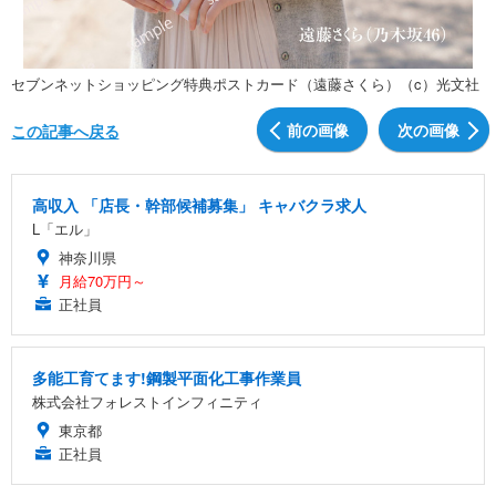
セブンネットショッピング特典ポストカード（遠藤さくら）（c）光文社
前の画像
次の画像
この記事へ戻る
高収入 「店長・幹部候補募集」 キャバクラ求人
L「エル」
神奈川県
月給70万円～
正社員
多能工育てます!鋼製平面化工事作業員
株式会社フォレストインフィニティ
東京都
正社員