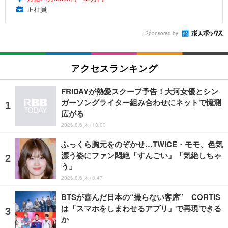
正社員
Sponsored by
アクセスランキング
FRIDAYが熱愛スクープ予告！大河女優とシン
ガーソングライター組み合わせにネットで憶測
広がる
2026.8.6(木) 13:00
ふっくら胸元をのぞかせ…TWICE・モモ、色気
漂う姿にファン悶絶「すんごい」「気絶しちゃ
う」
2026.8.6(木) 6:47
BTSが喜んだ日本の“撮らない客席” CORTIS
は「スマホをしまわせるアプリ」で再現できる
か