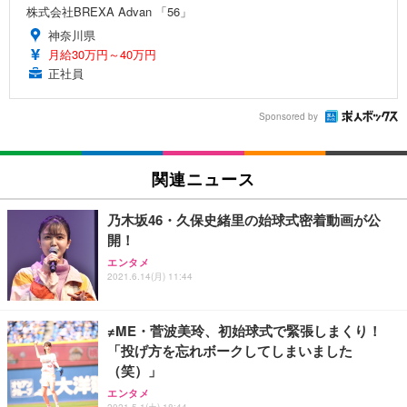
株式会社BREXA Advan 「56」
神奈川県
月給30万円～40万円
正社員
Sponsored by
関連ニュース
乃木坂46・久保史緒里の始球式密着動画が公
開！
エンタメ
2021.6.14(月) 11:44
≠ME・菅波美玲、初始球式で緊張しまくり！
「投げ方を忘れボークしてしまいました
（笑）」
エンタメ
2021.5.1(土) 18:44