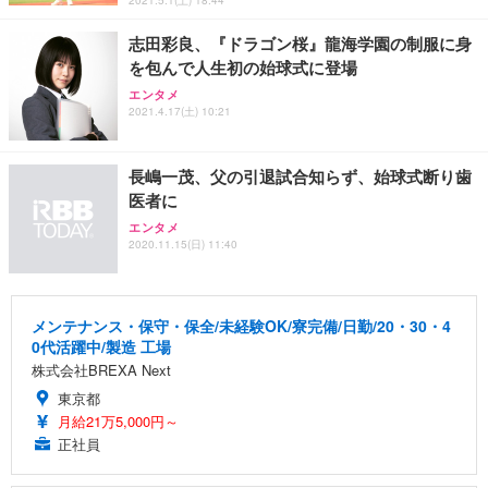
志田彩良、『ドラゴン桜』龍海学園の制服に身
を包んで人生初の始球式に登場
エンタメ
2021.4.17(土) 10:21
長嶋一茂、父の引退試合知らず、始球式断り歯
医者に
エンタメ
2020.11.15(日) 11:40
メンテナンス・保守・保全/未経験OK/寮完備/日勤/20・30・4
0代活躍中/製造 工場
株式会社BREXA Next
東京都
月給21万5,000円～
正社員