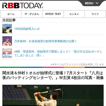
MENU
CLOSE
ホーム
IT・デジタル
SPEED TEST
エンタメ
ライフ
ホーム
注目記事
IT・デジタル
10G光回線導入レポ
IT・デジタルTOP
スマートフォン
SPEED TEST
乃木坂46・久保史緒里の始球式密着動画が公開！
ネタ
ガジェット・ツール
エンタメ
≠ME・菅波美玲、初始球式で緊張しまくり！「投げ方を忘れボークし
ショッピング
その他
てしまいました（笑）」
エンタメTOP
映画・ドラマ
ライフ
韓流・K-POP
韓国・芸能
ライフTOP
グルメ
リリース一覧
関水渚＆仲村トオルが始球式に登場！7月スタート『八月は
音楽
スポーツ
ペット
ショッピング
夜のバッティングセンターで。』W主演 4枚目の写真・画像
プッシュ通知の停止方法
グラビア
ブログ
その他
ショッピング
その他