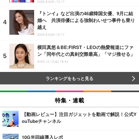
2026.8.6(木) 13:17
『トンイ』など出演の46歳韓国女優、9月に結
婚へ 共演俳優による強制わいせつ事件も乗り
越え
2026.8.6(木) 12:17
横田真悠＆BE:FIRST・LEOの熱愛報道にファ
ン「同年代との真剣交際最高」「マジ推せる」
2025.12.12(金) 18:44
ランキングをもっと見る
特集・連載
【動画レビュー】注目ガジェットを動画で解説！公式Y
ouTubeチャンネル
10G光回線導入レポ