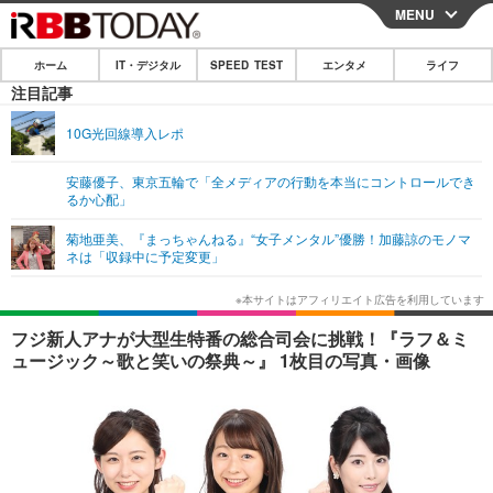
MENU
CLOSE
ホーム
IT・デジタル
SPEED TEST
エンタメ
ライフ
ホーム
注目記事
IT・デジタル
10G光回線導入レポ
IT・デジタルTOP
スマートフォン
SPEED TEST
安藤優子、東京五輪で「全メディアの行動を本当にコントロールでき
るか心配」
ネタ
ガジェット・ツール
エンタメ
菊地亜美、『まっちゃんねる』“女子メンタル”優勝！加藤諒のモノマ
ショッピング
その他
ネは「収録中に予定変更」
エンタメTOP
映画・ドラマ
ライフ
韓流・K-POP
韓国・芸能
ライフTOP
グルメ
リリース一覧
フジ新人アナが大型生特番の総合司会に挑戦！『ラフ＆ミ
音楽
スポーツ
ペット
ショッピング
ュージック～歌と笑いの祭典～』 1枚目の写真・画像
プッシュ通知の停止方法
グラビア
ブログ
その他
ショッピング
その他