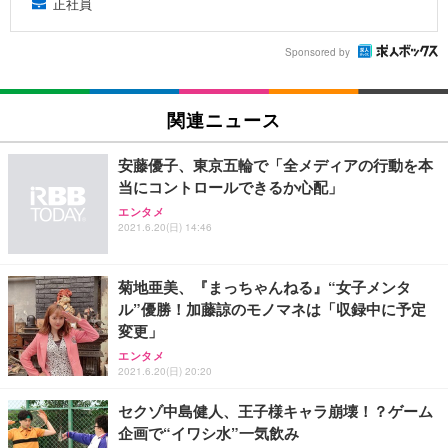
正社員
Sponsored by
関連ニュース
安藤優子、東京五輪で「全メディアの行動を本
当にコントロールできるか心配」
エンタメ
2021.6.20(日) 14:46
菊地亜美、『まっちゃんねる』“女子メンタ
ル”優勝！加藤諒のモノマネは「収録中に予定
変更」
エンタメ
2021.6.20(日) 20:20
セクゾ中島健人、王子様キャラ崩壊！？ゲーム
企画で“イワシ水”一気飲み