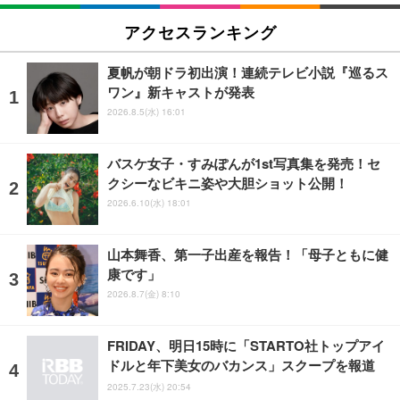
アクセスランキング
夏帆が朝ドラ初出演！連続テレビ小説『巡るス
ワン』新キャストが発表
2026.8.5(水) 16:01
バスケ女子・すみぽんが1st写真集を発売！セ
クシーなビキニ姿や大胆ショット公開！
2026.6.10(水) 18:01
山本舞香、第一子出産を報告！「母子ともに健
康です」
2026.8.7(金) 8:10
FRIDAY、明日15時に「STARTO社トップアイ
ドルと年下美女のバカンス」スクープを報道
2025.7.23(水) 20:54