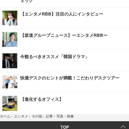
ェック
【エンタメRBB】注目の人にインタビュー
【坂道グループニュース】ーエンタメRBBー
今観るべきオススメ「韓国ドラマ」
快適デスクのヒントが満載！こだわりデスクツアー
【進化するオフィス】
写真・画像
ホーム
›
エンタメ
›
その他
›
記事
›
TOP