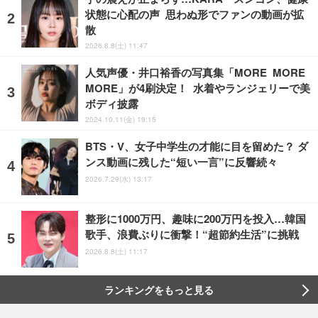
状態に心配の声 思わぬ形でファンの動画が拡
散
2026.8.8(土) 11:47
人気声優・井口裕香の写真集「MORE MORE
MORE」が4刷決定！ 水着やランジェリーで美
ボディ披露
2024.10.11(金) 19:15
BTS・V、女子中学生の才能に目を留めた？ ダ
ンス動画に残した“短い一言”に反響続々
2026.7.29(水) 13:17
整形に1000万円、趣味に200万円を投入…韓国
歌手、浪費ぶりに衝撃！“超節約生活”に挑戦
2026.8.8(土) 11:17
ランキングをもっと見る