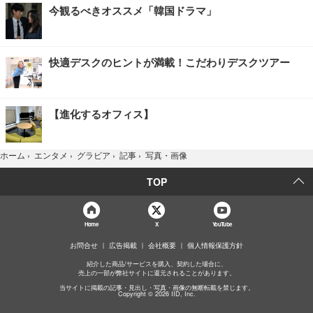
今観るべきオススメ「韓国ドラマ」
快適デスクのヒントが満載！こだわりデスクツアー
【進化するオフィス】
写真・画像
ホーム
›
エンタメ
›
グラビア
›
記事
›
TOP
Home
X
YouTube
お問合せ
広告掲載
会社概要
個人情報保護方針
紹介した商品/サービスを購入、契約した場合に、
売上の一部が弊社サイトに還元されることがあります。
当サイトに掲載の記事・見出し・写真・画像の無断転載を禁じます。
Copyright © 2026 IID, Inc.