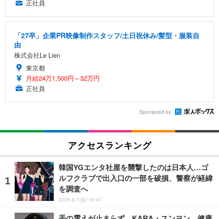
正社員
「27卒」企業PR映像制作スタッフ/土日祝休み/髪型・服装自
由
株式会社Le Lien
東京都
月給24万1,500円～32万円
正社員
Sponsored by
アクセスランキング
韓国YGエンタ社屋を襲撃したのは日本人…ゴ
ルフクラブで出入口の一部を破損、警察が経緯
を調査へ
2026.8.7(金) 18:47
手の震えが止まらず…KARA・スンヨン、健康