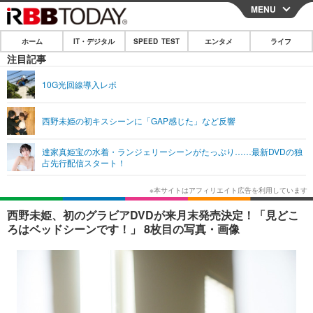
MENU
CLOSE
ホーム
IT・デジタル
SPEED TEST
エンタメ
ライフ
ホーム
注目記事
IT・デジタル
10G光回線導入レポ
IT・デジタルTOP
スマートフォン
SPEED TEST
西野未姫の初キスシーンに「GAP感じた」など反響
ネタ
ガジェット・ツール
エンタメ
達家真姫宝の水着・ランジェリーシーンがたっぷり……最新DVDの独
ショッピング
その他
占先行配信スタート！
エンタメTOP
映画・ドラマ
ライフ
韓流・K-POP
韓国・芸能
ライフTOP
グルメ
リリース一覧
西野未姫、初のグラビアDVDが来月末発売決定！「見どこ
音楽
スポーツ
ペット
ショッピング
ろはベッドシーンです！」 8枚目の写真・画像
プッシュ通知の停止方法
グラビア
ブログ
その他
ショッピング
その他