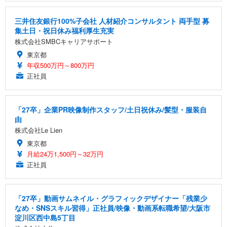
三井住友銀行100%子会社 人材紹介コンサルタント 両手型 募
集土日・祝日休み福利厚生充実
株式会社SMBCキャリアサポート
東京都
年収500万円～800万円
正社員
「27卒」企業PR映像制作スタッフ/土日祝休み/髪型・服装自
由
株式会社Le Lien
東京都
月給24万1,500円～32万円
正社員
「27卒」動画サムネイル・グラフィックデザイナー「残業少
なめ・SNSスキル習得」正社員/映像・動画系転職希望/大阪市
淀川区西中島5丁目