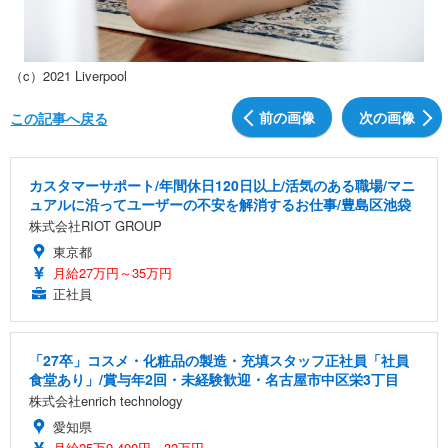
（c）2021 Liverpool
前の画像
次の画像
この記事へ戻る
カスタマーサポート/年間休日120日以上/活気のある職場/マニ
ュアルに沿ってユーザーの不安を解消するお仕事/豊島区池袋
株式会社RIOT GROUP
東京都
月給27万円～35万円
正社員
「27卒」コスメ・化粧品の製造・充填スタッフ正社員「社員
食堂あり」/賞与年2回・未経験歓迎・名古屋市中区栄3丁目
株式会社enrich technology
愛知県
月給25万9,400円～32万円