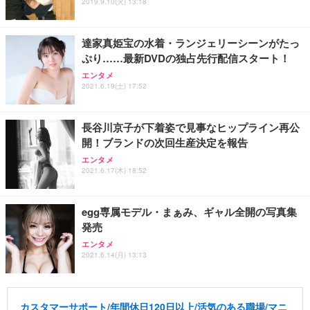
2019.9.10(火) 13:18
達家真姫宝の水着・ランジェリーシーンがたっ
ぷり……最新DVDの独占先行配信スタート！
エンタメ
2021.6.19(土) 17:52
長谷川京子が下着姿で見事なヒップライン再公
開！ブランドの次回生産決定を報告
エンタメ
2021.6.17(木) 18:52
egg専属モデル・まぁみ、ギャル全開の写真集
発売
エンタメ
2021.6.14(月) 13:13
カスタマーサポート/年間休日120日以上/活気のある職場/マニ