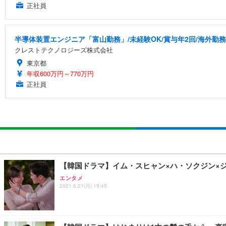
正社員
半導体装置エンジニア「富山勤務」/未経験OK/賞与年2回/海外勤務
クレストテクノロジーズ株式会社
東京都
年収600万円～770万円
正社員
【韓国ドラマ】イム・スヒャン×ハ・ソクジン×
エンタメ
2021.6.21(月) 19:45