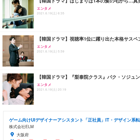
【韓国ドラマ】はじまりは1本の髪の毛から…真
エンタメ
2021.6.19(土) 6:35
【韓国ドラマ】視聴率1位に躍り出た本格サスペンス！
エンタメ
2021.6.19(土) 5:59
【韓国ドラマ】『梨泰院クラス』パク・ソジュン
エンタメ
2021.6.19(土) 20:19
ゲーム向けUIデザイナーアシスタント「正社員」IT・デザイン系
株式会社ELM
大阪府