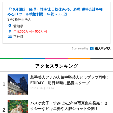
「10月開始」経理・財務/土日祝休み/今、経理 税務会計を極
める/ITツール積極利用・年収～500万
SMC税理士法人
愛知県
年収350万円～500万円
正社員
Sponsored by
アクセスランキング
若手美人アナが人気中堅芸人とラブラブ同棲！
FRIDAY、明日15時に熱愛スクープ
2025.8.27(水) 22:20
バスケ女子・すみぽんが1st写真集を発売！セ
クシーなビキニ姿や大胆ショット公開！