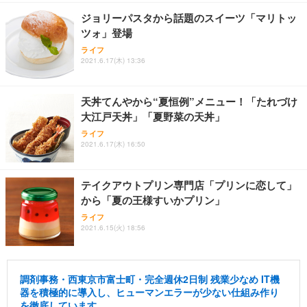
ジョリーパスタから話題のスイーツ「マリトッ
ツォ」登場
ライフ
2021.6.17(木) 13:36
天丼てんやから“夏恒例”メニュー！「たれづけ
大江戸天丼」「夏野菜の天丼」
ライフ
2021.6.17(木) 16:50
テイクアウトプリン専門店「プリンに恋して」
から「夏の王様すいかプリン」
ライフ
2021.6.15(火) 18:56
調剤事務・西東京市富士町・完全週休2日制 残業少なめ IT機
器を積極的に導入し、ヒューマンエラーが少ない仕組み作り
を徹底しています