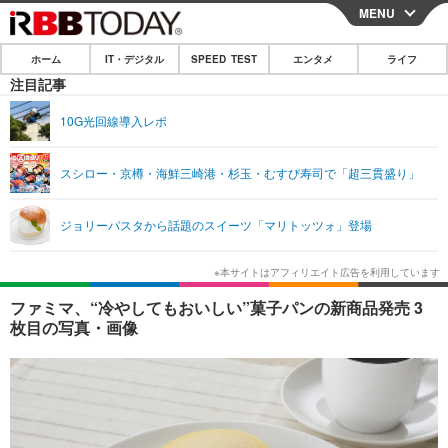
MENU
CLOSE
ホーム
IT・デジタル
SPEED TEST
エンタメ
ライフ
ホーム
注目記事
IT・デジタル
10G光回線導入レポ
IT・デジタルTOP
スマートフォン
SPEED TEST
スシロー・京樽・海鮮三崎港・杉玉・むすび寿司で「超三貫盛り」
ネタ
ガジェット・ツール
エンタメ
ジョリーパスタから話題のスイーツ「マリトッツォ」登場
ショッピング
その他
エンタメTOP
映画・ドラマ
ライフ
韓流・K-POP
韓国・芸能
ライフTOP
グルメ
リリース一覧
ファミマ、“冷やしてもおいしい”菓子パンの新商品発売 3
音楽
スポーツ
ペット
ショッピング
枚目の写真・画像
プッシュ通知の停止方法
グラビア
ブログ
その他
ショッピング
その他