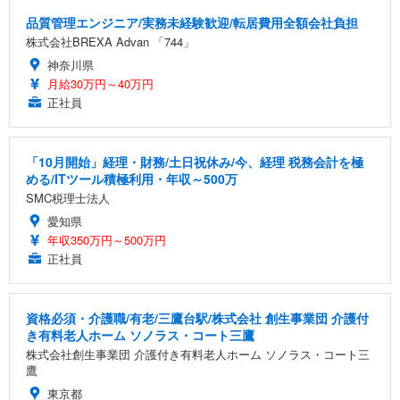
品質管理エンジニア/実務未経験歓迎/転居費用全額会社負担
株式会社BREXA Advan 「744」
神奈川県
月給30万円～40万円
正社員
「10月開始」経理・財務/土日祝休み/今、経理 税務会計を極
める/ITツール積極利用・年収～500万
SMC税理士法人
愛知県
年収350万円～500万円
正社員
資格必須・介護職/有老/三鷹台駅/株式会社 創生事業団 介護付
き有料老人ホーム ソノラス・コート三鷹
株式会社創生事業団 介護付き有料老人ホーム ソノラス・コート三
鷹
東京都