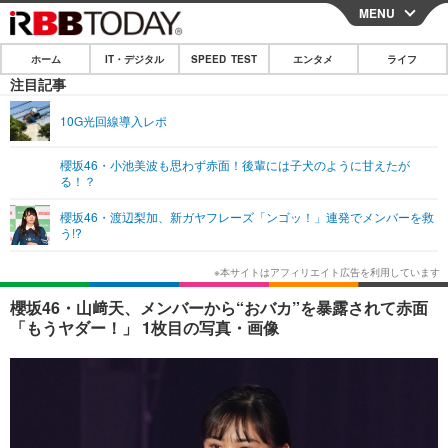
MENU
CLOSE
ホーム
IT・デジタル
SPEED TEST
エンタメ
ライフ
ホーム
注目記事
IT・デジタル
10G光回線導入レポ
IT・デジタルTOP
スマートフォン
SPEED TEST
櫻坂46・小池美波も思わず赤面！後輩には子犬のように甘えたが
る！？
ネタ
ガジェット・ツール
エンタメ
櫻坂46・渡辺梨加、新ガヤフレーズ「ンゴッ！」連発でメンバーを救
ショッピング
その他
う!?
エンタメTOP
映画・ドラマ
ライフ
韓流・K-POP
韓国・芸能
ライフTOP
グルメ
リリース一覧
櫻坂46・山﨑天、メンバーから“おバカ”を暴露されて赤面
音楽
スポーツ
ペット
ショッピング
「もうヤダー！」 1枚目の写真・画像
プッシュ通知の停止方法
グラビア
ブログ
その他
ショッピング
その他