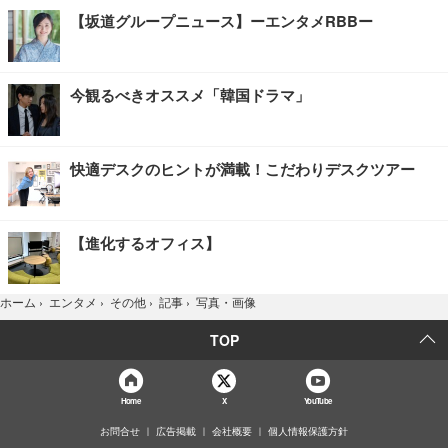
【坂道グループニュース】ーエンタメRBBー
今観るべきオススメ「韓国ドラマ」
快適デスクのヒントが満載！こだわりデスクツアー
【進化するオフィス】
写真・画像
ホーム
›
エンタメ
›
その他
›
記事
›
TOP
Home
X
YouTube
お問合せ
広告掲載
会社概要
個人情報保護方針