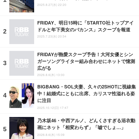
2025.8.27(水) 22:20
FRIDAY、明日15時に「STARTO社トップアイ
ドルと年下美女のバカンス」スクープを報道
2025.7.23(水) 20:54
FRIDAYが熱愛スクープ予告！大河女優とシン
ガーソングライター組み合わせにネットで憶測
広がる
2026.8.6(木) 13:00
BIGBANG・SOL夫妻、久々の2SHOTに視線集
中！結婚式にともに出席、カリスマ性溢れる姿
に注目
2025.10.12(日) 17:47
乃木坂46・中西アルノ、どんくさすぎる浴衣動
画にネット「相変わらず」「嘘でしょ…」
2026.8.6(木) 15:09