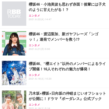
櫻坂46・小池美波も思わず赤面！後輩には子犬
のように甘えたがる！？
エンタメ
2021.6.22(火) 14:47
櫻坂46・渡辺梨加、新ガヤフレーズ「ンゴ
ッ！」連発でメンバーを救う!?
エンタメ
2021.6.21(月) 5:00
櫻坂46、“櫻エイト”以外のメンバーによるライ
ブ開催！16人それぞれの魅力が爆発！
エンタメ
2021.6.19(土) 10:20
乃木坂×櫻坂×日向坂の仲睦まじいオフショット
が公開に！ドラマ『ボーダレス』公式ブック
エンタメ
2021.6.19(土) 5:16