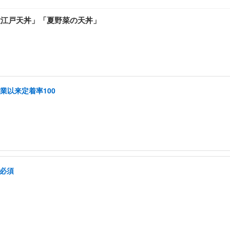
大江戸天丼」「夏野菜の天丼」
創業以来定着率100
格必須