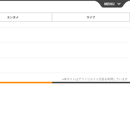
MENU
CLOSE
エンタメ
ライフ
スマートフォン
ガジェット・ツール
その他
映画・ドラマ
韓国・芸能
グルメ
スポーツ
ショッピング
ブログ
その他