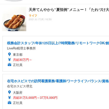
天丼てんやから“夏恒例”メニュー！「たれづけ
ライフ
2021.6.17(木) 16:50
税務会計スタッフ/年休125日以上/7時間勤務/リモートワークOK/
LiveRo税理士事務所
東京都
月給30万円～
正社員
在宅ホスピスでの訪問看護業務/看護師/ワークライフバランス/資
在宅ホスピス堺北
大阪府
月給31万5,000円～37万5,000円
正社員