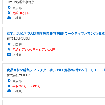
LiveRo税理士事務所
東京都
月給30万円～
正社員
在宅ホスピスでの訪問看護業務/看護師/ワークライフバランス/資
在宅ホスピス堺北
大阪府
月給31万5,000円～37万5,000円
正社員
食品商材の編集ディレクター/紙・WEB媒体/年休125日・リモート
株式会社YUIDEA
東京都
年収355万円～495万円
正社員