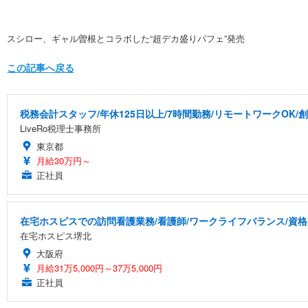
スシロー、ギャル曽根とコラボした“超デカ盛りパフェ”発売
この記事へ戻る
税務会計スタッフ/年休125日以上/7時間勤務/リモートワークOK/
LiveRo税理士事務所
東京都
月給30万円～
正社員
在宅ホスピスでの訪問看護業務/看護師/ワークライフバランス/資
在宅ホスピス堺北
大阪府
月給31万5,000円～37万5,000円
正社員