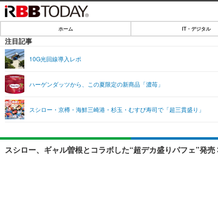
ホーム
IT・デジタル
ホーム
注目記事
IT・デジタル
10G光回線導入レポ
IT・デジタルTOP
SPEED TEST
ハーゲンダッツから、この夏限定の新商品「濃苺」
ネタ
エンタメ
スシロー・京樽・海鮮三崎港・杉玉・むすび寿司で「超三貫盛り」
ショッピング
エンタメTOP
ライフ
韓流・K-POP
ライフTOP
リリース一覧
スシロー、ギャル曽根とコラボした“超デカ盛りパフェ”発売 
音楽
ペット
プッシュ通知の停止方法
グラビア
その他
ショッピング