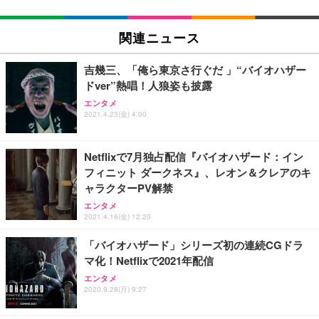
関連ニュース
吉幾三、「俺ら東京さ⾏ぐだ 」“バイオハザー
ドver”熱唱！人狼姿も披露
エンタメ
2021.4.23(金) 4:00
Netflixで7月独占配信『バイオハザード：イン
フィニット ダークネス』、レオン＆クレアのキ
ャラクターPV解禁
エンタメ
2021.4.16(金) 12:20
「バイオハザード」シリーズ初の連続CGドラ
マ化！Netflixで2021年配信
エンタメ
2020.9.28(月) 9:27