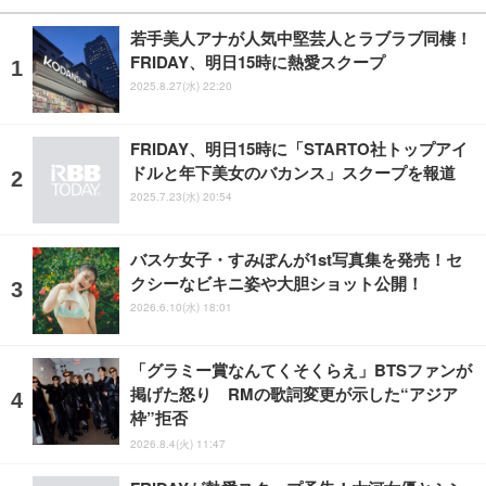
若手美人アナが人気中堅芸人とラブラブ同棲！
FRIDAY、明日15時に熱愛スクープ
2025.8.27(水) 22:20
FRIDAY、明日15時に「STARTO社トップアイ
ドルと年下美女のバカンス」スクープを報道
2025.7.23(水) 20:54
バスケ女子・すみぽんが1st写真集を発売！セ
クシーなビキニ姿や大胆ショット公開！
2026.6.10(水) 18:01
「グラミー賞なんてくそくらえ」BTSファンが
掲げた怒り RMの歌詞変更が示した“アジア
枠”拒否
2026.8.4(火) 11:47