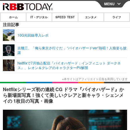
MENU
CLOSE
ホーム
IT・デジタル
SPEED TEST
エンタメ
ライフ
ホーム
注目記事
IT・デジタル
10G光回線導入レポ
IT・デジタルTOP
スマートフォン
SPEED TEST
吉幾三、「俺ら東京さ⾏ぐだ 」“バイオハザードver”熱唱！人狼姿も披
露
ネタ
ガジェット・ツール
エンタメ
Netflixで7月独占配信『バイオハザード：インフィニット ダークネ
ショッピング
その他
ス』、レオン＆クレアのキャラクターPV解禁
エンタメTOP
映画・ドラマ
ライフ
韓流・K-POP
韓国・芸能
ライフTOP
グルメ
リリース一覧
Netflixシリーズ初の連続 CG ドラマ『バイオハザード』か
音楽
スポーツ
ペット
ショッピング
ら新場面写真！強くて美しいクレアと新キャラ・シェンメ
プッシュ通知の停止方法
イの 1枚目の写真・画像
グラビア
ブログ
その他
ショッピング
その他