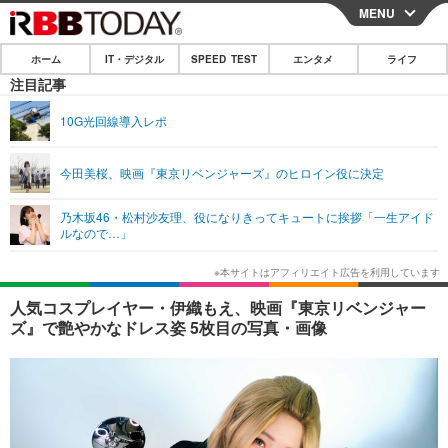
MENU
CLOSE
ホーム
IT・デジタル
SPEED TEST
エンタメ
ライフ
ホーム
注目記事
IT・デジタル
10G光回線導入レポ
IT・デジタルTOP
スマートフォン
SPEED TEST
今田美桜、映画『東京リベンジャーズ』のヒロイン役に決定
ネタ
ガジェット・ツール
エンタメ
乃木坂46・松村沙友理、役になりきってキュートに挨拶「一生アイド
ショッピング
その他
ルなので…」
エンタメTOP
映画・ドラマ
ライフ
韓流・K-POP
韓国・芸能
ライフTOP
グルメ
リリース一覧
人気コスプレイヤー・伊織もえ、映画『東京リベンジャー
音楽
スポーツ
ペット
ショッピング
ズ』で艶やかなドレス姿 5枚目の写真・画像
プッシュ通知の停止方法
グラビア
ブログ
その他
ショッピング
その他