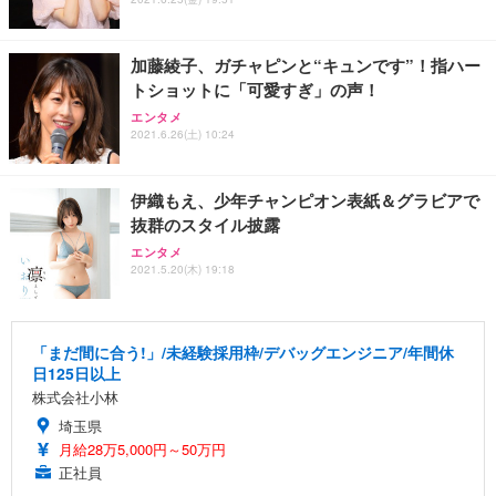
加藤綾子、ガチャピンと“キュンです”！指ハー
トショットに「可愛すぎ」の声！
エンタメ
2021.6.26(土) 10:24
伊織もえ、少年チャンピオン表紙＆グラビアで
抜群のスタイル披露
エンタメ
2021.5.20(木) 19:18
「まだ間に合う!」/未経験採用枠/デバッグエンジニア/年間休
日125日以上
株式会社小林
埼玉県
月給28万5,000円～50万円
正社員