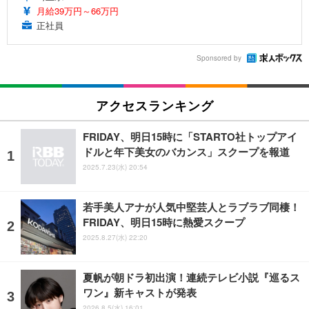
月給39万円～66万円
正社員
Sponsored by
アクセスランキング
FRIDAY、明日15時に「STARTO社トップアイ
ドルと年下美女のバカンス」スクープを報道
2025.7.23(水) 20:54
若手美人アナが人気中堅芸人とラブラブ同棲！
FRIDAY、明日15時に熱愛スクープ
2025.8.27(水) 22:20
夏帆が朝ドラ初出演！連続テレビ小説『巡るス
ワン』新キャストが発表
2026.8.5(水) 16:01