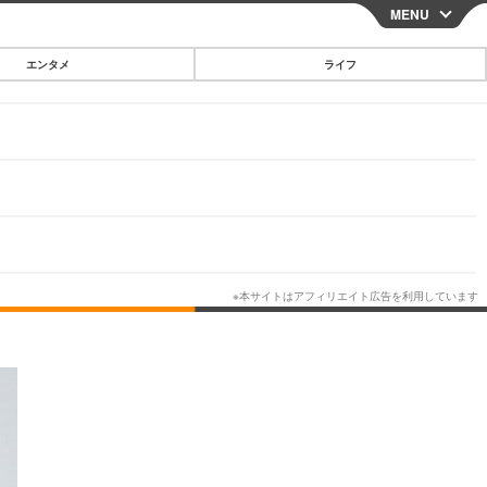
MENU
CLOSE
エンタメ
ライフ
スマートフォン
ガジェット・ツール
その他
映画・ドラマ
韓国・芸能
グルメ
スポーツ
ショッピング
ブログ
その他