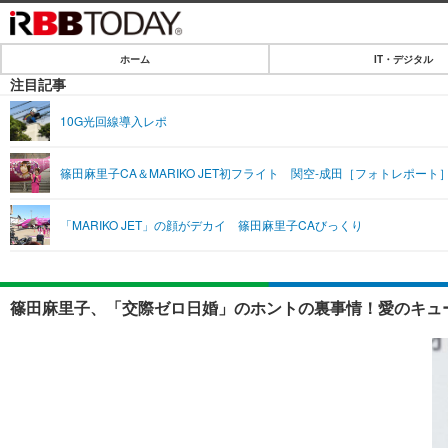
ホーム
IT・デジタル
ホーム
注目記事
IT・デジタル
10G光回線導入レポ
IT・デジタルTOP
SPEED TEST
篠田麻里子CA＆MARIKO JET初フライト 関空-成田［フォトレポート
ネタ
エンタメ
「MARIKO JET」の顔がデカイ 篠田麻里子CAびっくり
ショッピング
エンタメTOP
ライフ
韓流・K-POP
ライフTOP
リリース一覧
篠田麻里子、「交際ゼロ日婚」のホントの裏事情！愛のキュー
音楽
ペット
プッシュ通知の停止方法
グラビア
その他
ショッピング