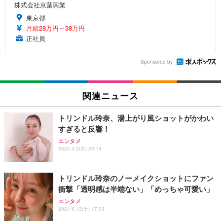
株式会社京葉興業
東京都
月給28万円～38万円
正社員
Sponsored by
関連ニュース
トリンドル玲奈、湯上がり風ショットがかわい
すぎると反響！
エンタメ
2020.4.2(木) 20:14
トリンドル玲奈のノーメイクショットにファン
衝撃「透明感は半端ない」「めっちゃ可愛い」
エンタメ
2021.6.12(土) 17:09