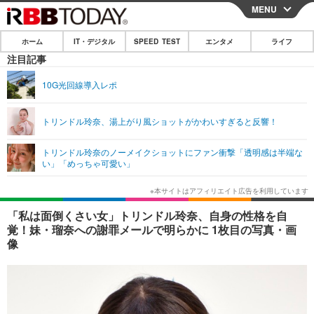
MENU
CLOSE
ホーム
IT・デジタル
SPEED TEST
エンタメ
ライフ
ホーム
注目記事
IT・デジタル
10G光回線導入レポ
IT・デジタルTOP
スマートフォン
SPEED TEST
トリンドル玲奈、湯上がり風ショットがかわいすぎると反響！
ネタ
ガジェット・ツール
エンタメ
トリンドル玲奈のノーメイクショットにファン衝撃「透明感は半端な
ショッピング
その他
い」「めっちゃ可愛い」
エンタメTOP
映画・ドラマ
ライフ
韓流・K-POP
韓国・芸能
ライフTOP
グルメ
リリース一覧
「私は面倒くさい女」トリンドル玲奈、自身の性格を自
音楽
スポーツ
ペット
ショッピング
覚！妹・瑠奈への謝罪メールで明らかに 1枚目の写真・画
プッシュ通知の停止方法
像
グラビア
ブログ
その他
ショッピング
その他