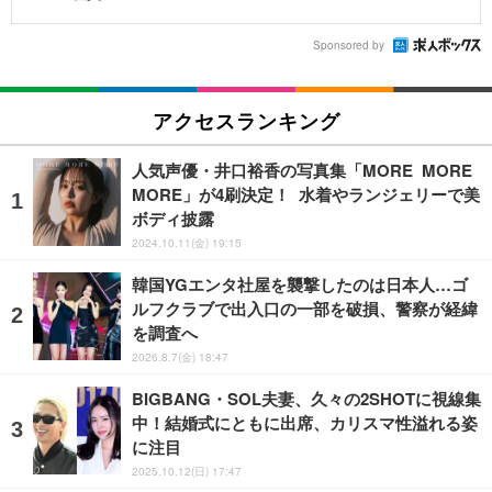
Sponsored by
アクセスランキング
人気声優・井口裕香の写真集「MORE MORE
MORE」が4刷決定！ 水着やランジェリーで美
ボディ披露
2024.10.11(金) 19:15
韓国YGエンタ社屋を襲撃したのは日本人…ゴ
ルフクラブで出入口の一部を破損、警察が経緯
を調査へ
2026.8.7(金) 18:47
BIGBANG・SOL夫妻、久々の2SHOTに視線集
中！結婚式にともに出席、カリスマ性溢れる姿
に注目
2025.10.12(日) 17:47