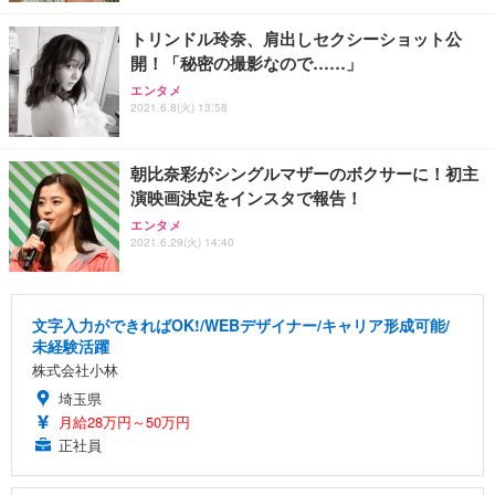
トリンドル玲奈、肩出しセクシーショット公
開！「秘密の撮影なので……」
エンタメ
2021.6.8(火) 13:58
朝比奈彩がシングルマザーのボクサーに！初主
演映画決定をインスタで報告！
エンタメ
2021.6.29(火) 14:40
文字入力ができればOK!/WEBデザイナー/キャリア形成可能/
未経験活躍
株式会社小林
埼玉県
月給28万円～50万円
正社員