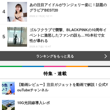
あの注目アイドルがランジェリー姿に！話題の
グラビアBEST20
2022.2.15(火) 12:11
ゴルフクラブで襲撃、BLACKPINKの10周年イ
ベントに激怒したファンの説も…YG本社で女
性が暴れる
2026.8.7(金) 10:47
ランキングをもっと見る
特集・連載
【動画レビュー】注目ガジェットを動画で解説！公式Y
ouTubeチャンネル
10G光回線導入レポ