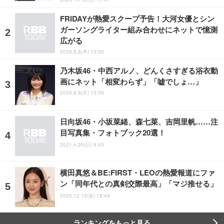
FRIDAYが熱愛スクープ予告！大河女優とシン
ガーソングライター組み合わせにネットで憶測
広がる
2026.8.6(木) 13:00
乃木坂46・中西アルノ、どんくさすぎる浴衣動
画にネット「相変わらず」「嘘でしょ…」
2026.8.6(木) 15:09
日向坂46・小坂菜緒、森七菜、吉岡里帆……注
目写真集・フォトブック20選！
2021.4.25(日) 9:45
横田真悠＆BE:FIRST・LEOの熱愛報道にファ
ン「同年代との真剣交際最高」「マジ推せる」
2025.12.12(金) 18:44
ランキングをもっと見る