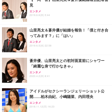
見
エンタメ
2019.6.6(木) 5:44
山里亮太＆蒼井優が結婚を報告！「僕と付き合
ってみます？」に「はい」
エンタメ
2019.6.5(水) 22:56
蒼井優、山里亮太との初対面直前にシャワー
「綺麗な身で行かなきゃ」
エンタメ
2020.4.2(木) 8:41
アイドルがセクシーランジェリーショット公
開……柏木由紀、小嶋陽菜、内田理央
エンタメ
2018.11.12(月) 16:23