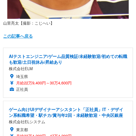
山里亮太【撮影：こじへい】
この記事へ戻る
AIテストエンジニア/ゲーム品質検証/未経験歓迎/初めての転職
も歓迎/土日祝休み/昇給あり
株式会社ELM
埼玉県
月給22万9,400円～30万4,600円
正社員
ゲーム向けUIデザイナーアシスタント「正社員」IT・デザイ
ン系転職希望・駅チカ/賞与年2回・未経験歓迎・中央区銀座
株式会社ELシステム
東京都
月給33万4,200円～47万4,200円