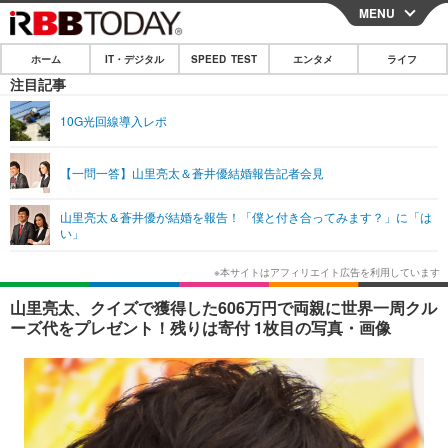
MENU
CLOSE
ホーム
IT・デジタル
SPEED TEST
エンタメ
ライフ
ホーム
注目記事
IT・デジタル
10G光回線導入レポ
IT・デジタルTOP
スマートフォン
SPEED TEST
【一問一答】山里亮太＆蒼井優結婚報告記者会見
ネタ
ガジェット・ツール
エンタメ
山里亮太＆蒼井優が結婚を報告！「僕と付き合ってみます？」に「は
ショッピング
その他
い」
エンタメTOP
映画・ドラマ
ライフ
韓流・K-POP
韓国・芸能
ライフTOP
グルメ
リリース一覧
山里亮太、クイズで獲得した606万円で両親に世界一周クル
音楽
スポーツ
ペット
ショッピング
ーズ代をプレゼント！残りは寄付 1枚目の写真・画像
プッシュ通知の停止方法
グラビア
ブログ
その他
ショッピング
その他