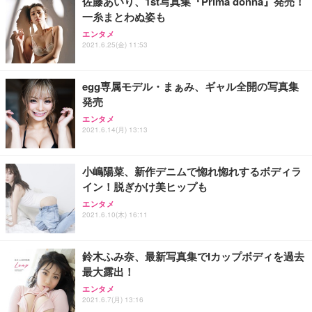
佐藤あいり、1st写真集『Prima donna』発売！
一糸まとわぬ姿も
エンタメ
2021.6.25(金) 11:53
egg専属モデル・まぁみ、ギャル全開の写真集
発売
エンタメ
2021.6.14(月) 13:13
小嶋陽菜、新作デニムで惚れ惚れするボディラ
イン！脱ぎかけ美ヒップも
エンタメ
2021.6.10(木) 16:11
鈴木ふみ奈、最新写真集でIカップボディを過去
最大露出！
エンタメ
2021.6.7(月) 13:16