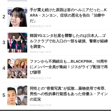
手が震え続けた原因は首のヘルニアだった…K
ARA・スンヨン、症状の悪化を告白「治療中
だ」
2026.8.8(土) 15:47
韓国YGエンタ社屋を襲撃したのは日本人…ゴ
ルフクラブで出入口の一部を破損、警察が経緯
を調査へ
2026.8.7(金) 18:47
ファンから不満続出も…BLACKPINK、10周年
にメンバー全員が集結！ジスがライブ配信で再
び謝罪
2026.8.8(土) 17:47
同性との“密着写真”が拡散…薬物使用で有罪、
男性への性的暴行疑惑もあった俳優ユ・アイン
の近況
2026.8.8(土) 17:47