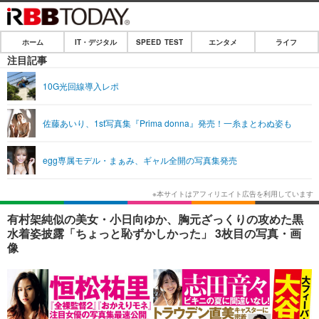
MENU
CLOSE
ホーム
IT・デジタル
SPEED TEST
エンタメ
ライフ
ホーム
注目記事
IT・デジタル
10G光回線導入レポ
IT・デジタルTOP
スマートフォン
SPEED TEST
佐藤あいり、1st写真集『Prima donna』発売！一糸まとわぬ姿も
ネタ
ガジェット・ツール
エンタメ
egg専属モデル・まぁみ、ギャル全開の写真集発売
ショッピング
その他
エンタメTOP
映画・ドラマ
ライフ
韓流・K-POP
韓国・芸能
ライフTOP
グルメ
リリース一覧
有村架純似の美女・小日向ゆか、胸元ざっくりの攻めた黒
音楽
スポーツ
ペット
ショッピング
水着姿披露「ちょっと恥ずかしかった」 3枚目の写真・画
プッシュ通知の停止方法
像
グラビア
ブログ
その他
ショッピング
その他