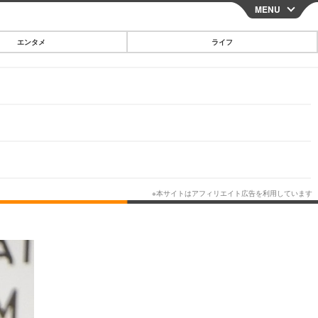
MENU
CLOSE
エンタメ
ライフ
スマートフォン
ガジェット・ツール
その他
映画・ドラマ
韓国・芸能
グルメ
スポーツ
ショッピング
ブログ
その他