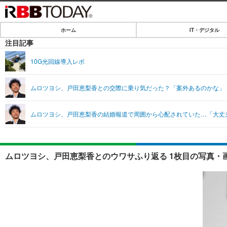
ホーム
IT・デジタル
ホーム
注目記事
IT・デジタル
10G光回線導入レポ
IT・デジタルTOP
SPEED TEST
ムロツヨシ、戸田恵梨香との交際に乗り気だった？「案外あるのかな」
ネタ
エンタメ
ムロツヨシ、戸田恵梨香の結婚報道で周囲から心配されていた…「大丈
ショッピング
エンタメTOP
ライフ
韓流・K-POP
ライフTOP
リリース一覧
ムロツヨシ、戸田恵梨香とのウワサふり返る 1枚目の写真・
音楽
ペット
プッシュ通知の停止方法
グラビア
その他
ショッピング