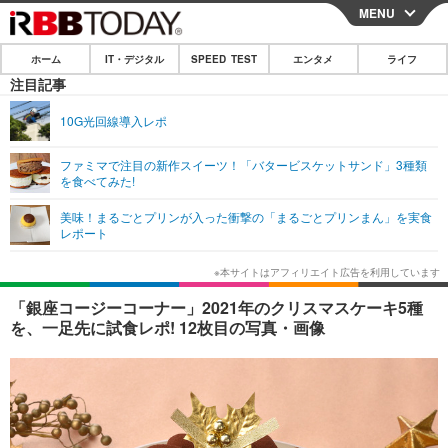
MENU
CLOSE
ホーム
IT・デジタル
SPEED TEST
エンタメ
ライフ
ホーム
注目記事
IT・デジタル
10G光回線導入レポ
IT・デジタルTOP
スマートフォン
SPEED TEST
ファミマで注目の新作スイーツ！「バタービスケットサンド」3種類
を食べてみた!
ネタ
ガジェット・ツール
エンタメ
美味！まるごとプリンが入った衝撃の「まるごとプリンまん」を実食
ショッピング
その他
レポート
エンタメTOP
映画・ドラマ
ライフ
韓流・K-POP
韓国・芸能
ライフTOP
グルメ
リリース一覧
「銀座コージーコーナー」2021年のクリスマスケーキ5種
音楽
スポーツ
ペット
ショッピング
を、一足先に試食レポ! 12枚目の写真・画像
プッシュ通知の停止方法
グラビア
ブログ
その他
ショッピング
その他