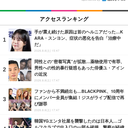
アクセスランキング
手が震え続けた原因は首のヘルニアだった…K
ARA・スンヨン、症状の悪化を告白「治療中
だ」
2026.8.8(土) 15:47
同性との“密着写真”が拡散…薬物使用で有罪、
男性への性的暴行疑惑もあった俳優ユ・アイン
の近況
2026.8.8(土) 17:47
ファンから不満続出も…BLACKPINK、10周年
にメンバー全員が集結！ジスがライブ配信で再
び謝罪
2026.8.8(土) 17:47
韓国YGエンタ社屋を襲撃したのは日本人…ゴ
ルフクラブで出入口の一部を破損、警察が経緯