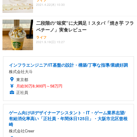
2021.4.22(木) 10:30
二段階の“味変”に大満足！スタバ「焼き芋 フラ
ペチーノ」実食レビュー
ライフ
2021.9.19(日) 15:27
インフラエンジニア/IT基盤の設計・構築/丁寧な指導/業績好調
株式会社大斗
東京都
月給30万8,900円～58万円
正社員
ゲーム向けUIデザイナーアシスタント・IT・ゲーム業界志望/
有給消化率高い「正社員・年間休日125日」・大阪市北区曾根
崎
株式会社Creer