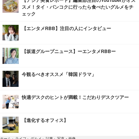
【アジア美食レポート】編集部注目のYouTuberがオス
スメ！タイ・バンコクに行ったら食べたいグルメをチ
ェック
【エンタメRBB】注目の人にインタビュー
【坂道グループニュース】ーエンタメRBBー
今観るべきオススメ「韓国ドラマ」
快適デスクのヒントが満載！こだわりデスクツアー
【進化するオフィス】
写真・画像
ホーム
›
ライフ
›
グルメ
›
記事
›