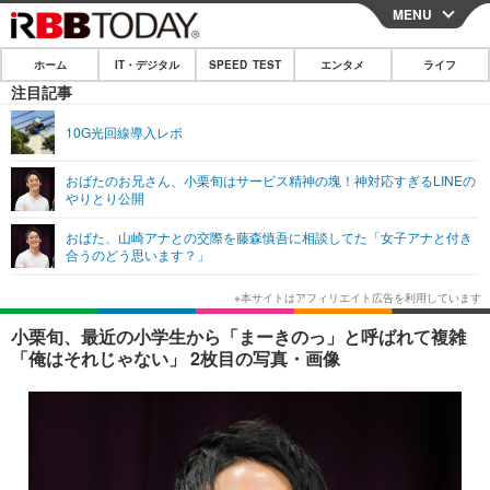
MENU
CLOSE
ホーム
IT・デジタル
SPEED TEST
エンタメ
ライフ
ホーム
注目記事
IT・デジタル
10G光回線導入レポ
IT・デジタルTOP
スマートフォン
SPEED TEST
おばたのお兄さん、小栗旬はサービス精神の塊！神対応すぎるLINEの
やりとり公開
ネタ
ガジェット・ツール
エンタメ
おばた、山崎アナとの交際を藤森慎吾に相談してた「女子アナと付き
ショッピング
その他
合うのどう思います？」
エンタメTOP
映画・ドラマ
ライフ
韓流・K-POP
韓国・芸能
ライフTOP
グルメ
リリース一覧
小栗旬、最近の小学生から「まーきのっ」と呼ばれて複雑
音楽
スポーツ
ペット
ショッピング
「俺はそれじゃない」 2枚目の写真・画像
プッシュ通知の停止方法
グラビア
ブログ
その他
ショッピング
その他