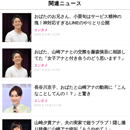
関連ニュース
おばたのお兄さん、小栗旬はサービス精神の
塊！神対応すぎるLINEのやりとり公開
エンタメ
2020.6.4(木) 12:06
おばた、山崎アナとの交際を藤森慎吾に相談し
てた「女子アナと付き合うのどう思います？」
エンタメ
2021.6.5(土) 14:42
長谷川京子、おばたと山崎アナの動画に「こん
なことしてんの！？」と驚き
エンタメ
2020.8.19(水) 21:03
山崎夕貴アナ、夫の実家で超ラブラブ！隠し撮
り映像に山崎アナ絶叫「もうやめて！」