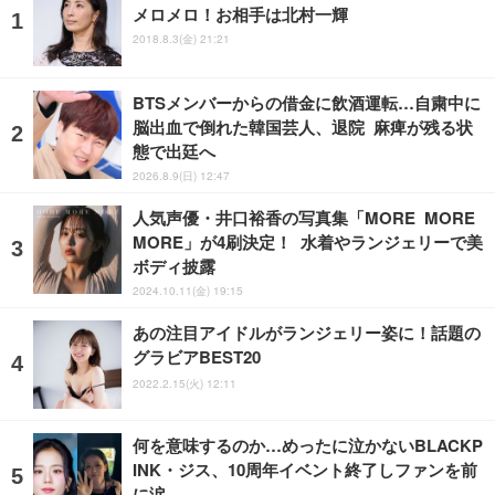
メロメロ！お相手は北村一輝
2018.8.3(金) 21:21
BTSメンバーからの借金に飲酒運転…自粛中に
脳出血で倒れた韓国芸人、退院 麻痺が残る状
態で出廷へ
2026.8.9(日) 12:47
人気声優・井口裕香の写真集「MORE MORE
MORE」が4刷決定！ 水着やランジェリーで美
ボディ披露
2024.10.11(金) 19:15
あの注目アイドルがランジェリー姿に！話題の
グラビアBEST20
2022.2.15(火) 12:11
何を意味するのか…めったに泣かないBLACKP
INK・ジス、10周年イベント終了しファンを前
に涙