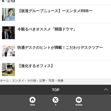
【坂道グループニュース】ーエンタメRBBー
今観るべきオススメ「韓国ドラマ」
快適デスクのヒントが満載！こだわりデスクツアー
【進化するオフィス】
写真・画像
ホーム
›
エンタメ
›
その他
›
記事
›
TOP
Home
X
YouTube